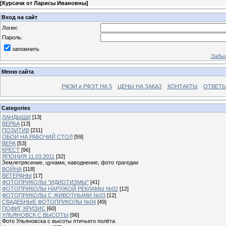
[
Курсачи от Ларисы Ивановны
]
Вход на сайт
Логин:
Пароль:
запомнить
Забыл
Меню сайта
РФЭИ и РФЭТ НА 5
ЦЕНЫ НА ЗАКАЗ
КОНТАКТЫ
ОТВЕТЫ
Categories
ЛАНДЫШИ
[13]
ВЕРБА
[13]
ПОЗИТИВ
[211]
ОБОИ НА РАБОЧИЙ СТОЛ
[59]
ВЕРА
[53]
КРЕСТ
[96]
ЯПОНИЯ 11.03.2011
[32]
Землетрясение, цунами, наводнение, фото трагедии
ВОЙНА
[118]
ВЕТЕРАНЫ
[17]
ФОТОПРИКОЛЫ "ИДИОТИЗМЫ"
[41]
ФОТОПРИКОЛЫ НАРУЖОЙ РЕКЛАМЫ №02
[12]
ФОТОПРИКОЛЫ С ЖИВОТНЫМИ №03
[12]
СВАДЕБНЫЕ ФОТОПРИКОЛЫ №04
[49]
ПОФИГ КРИЗИС
[60]
УЛЬЯНОВСК С ВЫСОТЫ
[96]
Фото Ульяновска с высоты птичьего полёта