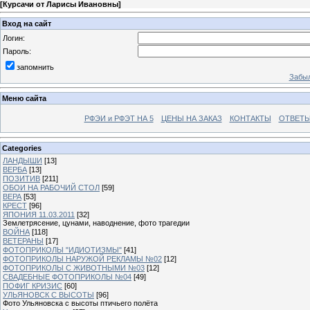
[
Курсачи от Ларисы Ивановны
]
Вход на сайт
Логин:
Пароль:
запомнить
Забыл
Меню сайта
РФЭИ и РФЭТ НА 5
ЦЕНЫ НА ЗАКАЗ
КОНТАКТЫ
ОТВЕТЫ
Categories
ЛАНДЫШИ
[13]
ВЕРБА
[13]
ПОЗИТИВ
[211]
ОБОИ НА РАБОЧИЙ СТОЛ
[59]
ВЕРА
[53]
КРЕСТ
[96]
ЯПОНИЯ 11.03.2011
[32]
Землетрясение, цунами, наводнение, фото трагедии
ВОЙНА
[118]
ВЕТЕРАНЫ
[17]
ФОТОПРИКОЛЫ "ИДИОТИЗМЫ"
[41]
ФОТОПРИКОЛЫ НАРУЖОЙ РЕКЛАМЫ №02
[12]
ФОТОПРИКОЛЫ С ЖИВОТНЫМИ №03
[12]
СВАДЕБНЫЕ ФОТОПРИКОЛЫ №04
[49]
ПОФИГ КРИЗИС
[60]
УЛЬЯНОВСК С ВЫСОТЫ
[96]
Фото Ульяновска с высоты птичьего полёта