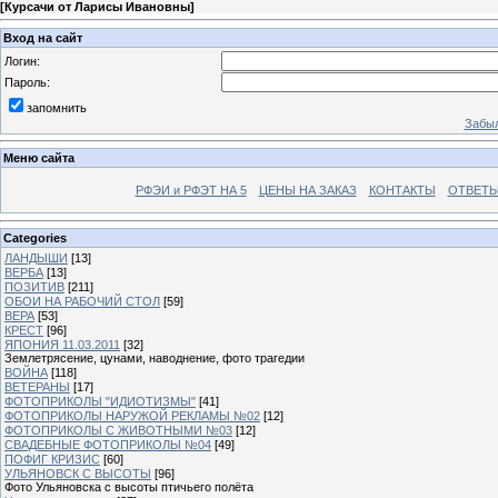
[
Курсачи от Ларисы Ивановны
]
Вход на сайт
Логин:
Пароль:
запомнить
Забыл
Меню сайта
РФЭИ и РФЭТ НА 5
ЦЕНЫ НА ЗАКАЗ
КОНТАКТЫ
ОТВЕТЫ
Categories
ЛАНДЫШИ
[13]
ВЕРБА
[13]
ПОЗИТИВ
[211]
ОБОИ НА РАБОЧИЙ СТОЛ
[59]
ВЕРА
[53]
КРЕСТ
[96]
ЯПОНИЯ 11.03.2011
[32]
Землетрясение, цунами, наводнение, фото трагедии
ВОЙНА
[118]
ВЕТЕРАНЫ
[17]
ФОТОПРИКОЛЫ "ИДИОТИЗМЫ"
[41]
ФОТОПРИКОЛЫ НАРУЖОЙ РЕКЛАМЫ №02
[12]
ФОТОПРИКОЛЫ С ЖИВОТНЫМИ №03
[12]
СВАДЕБНЫЕ ФОТОПРИКОЛЫ №04
[49]
ПОФИГ КРИЗИС
[60]
УЛЬЯНОВСК С ВЫСОТЫ
[96]
Фото Ульяновска с высоты птичьего полёта