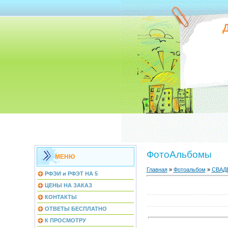
ФотоАльбомы
МЕНЮ
Главная
»
Фотоальбом
»
СВАД
РФЭИ и РФЭТ НА 5
ЦЕНЫ НА ЗАКАЗ
КОНТАКТЫ
ОТВЕТЫ БЕСПЛАТНО
К ПРОСМОТРУ