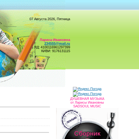
07 Августа 2026, Пятница
Лариса Ивановна
234555@mail.ru
ЯД: 4100116961297399
КИВИ: 9176131115
ДУШЕВНАЯ МУЗЫКА
от Ларисы Ивановны
SADSOUL MUSIC