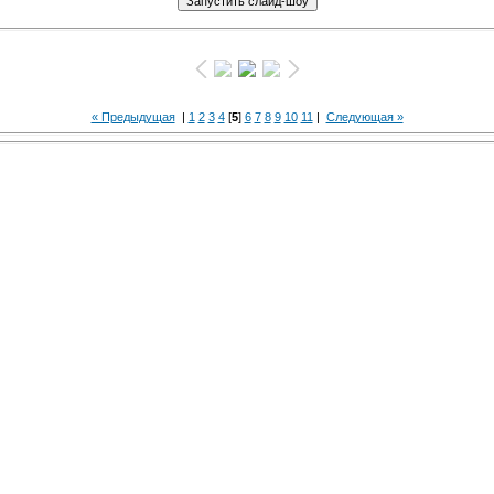
« Предыдущая
|
1
2
3
4
[
5
]
6
7
8
9
10
11
|
Следующая »