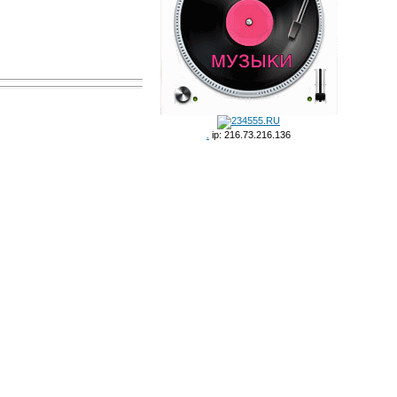
.
ip: 216.73.216.136