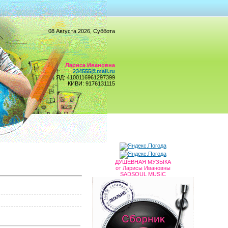
08 Августа 2026, Суббота
Лариса Ивановна
234555@mail.ru
ЯД: 4100116961297399
КИВИ: 9176131115
ДУШЕВНАЯ МУЗЫКА
от Ларисы Ивановны
SADSOUL MUSIC