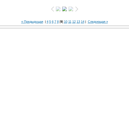
« Предыдущая
|
4
5
6
7
8
[
9
]
10
11
12
13
14
|
Следующая »