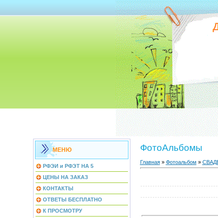
ФотоАльбомы
МЕНЮ
Главная
»
Фотоальбом
»
СВАД
РФЭИ и РФЭТ НА 5
ЦЕНЫ НА ЗАКАЗ
КОНТАКТЫ
ОТВЕТЫ БЕСПЛАТНО
К ПРОСМОТРУ