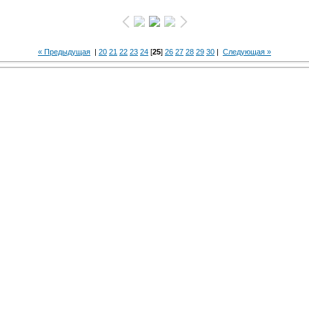
« Предыдущая
|
20
21
22
23
24
[
25
]
26
27
28
29
30
|
Следующая »