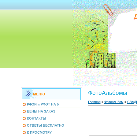
ФотоАльбомы
МЕНЮ
Главная
»
Фотоальбом
»
СВАД
РФЭИ и РФЭТ НА 5
ЦЕНЫ НА ЗАКАЗ
КОНТАКТЫ
ОТВЕТЫ БЕСПЛАТНО
К ПРОСМОТРУ