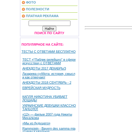
ФОТО
ПОЛЕЗНОСТИ
ПЛАТНАЯ РЕКЛАМА
ПОИСК ПО САЙТУ
ПОПУЛЯРНОЕ НА САЙТЕ:
ТЕСТЫ С ОТВЕТАМИ БЕСПЛАТНО
ТЕСТ «“Паблик рилейшнз” в сфере
искусства» с ОТВЕТАМИ
АНЕКДОТЫ 2017 ДЕКАБРЬ/3
Лазарева суббота: история, смысл
и как отмечают
АНЕКДОТЫ 2018 СЕНТЯБРЬ - 2
ЕВРЕЙСКАЯ МУДРОСТЬ
КАПЛЯ НИКОТИНА УБИВАЕТ
ЛОШАДЬ!
УКРАИНСКИЕ ДЕВУШКИ КЛАССНО
ТАНЦУЮТ
«12» — фильм 2007 года Никиты
Михалкова
«Мы из будущего»
Rammstein - Bayern des samma mia