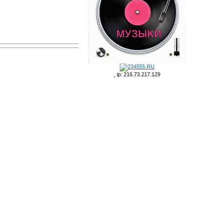
.
ip: 216.73.217.129