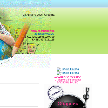
08 Августа 2026, Суббота
Лариса Ивановна
234555@mail.ru
ЯД: 4100116961297399
КИВИ: 9176131115
ДУШЕВНАЯ МУЗЫКА
от Ларисы Ивановны
SADSOUL MUSIC