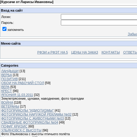
[
Курсачи от Ларисы Ивановны
]
Вход на сайт
Логин:
Пароль:
запомнить
Забыл
Меню сайта
РФЭИ и РФЭТ НА 5
ЦЕНЫ НА ЗАКАЗ
КОНТАКТЫ
ОТВЕТЫ
Categories
ЛАНДЫШИ
[13]
ВЕРБА
[13]
ПОЗИТИВ
[211]
ОБОИ НА РАБОЧИЙ СТОЛ
[59]
ВЕРА
[53]
КРЕСТ
[96]
ЯПОНИЯ 11.03.2011
[32]
Землетрясение, цунами, наводнение, фото трагедии
ВОЙНА
[118]
ВЕТЕРАНЫ
[17]
ФОТОПРИКОЛЫ "ИДИОТИЗМЫ"
[41]
ФОТОПРИКОЛЫ НАРУЖОЙ РЕКЛАМЫ №02
[12]
ФОТОПРИКОЛЫ С ЖИВОТНЫМИ №03
[12]
СВАДЕБНЫЕ ФОТОПРИКОЛЫ №04
[49]
ПОФИГ КРИЗИС
[60]
УЛЬЯНОВСК С ВЫСОТЫ
[96]
Фото Ульяновска с высоты птичьего полёта