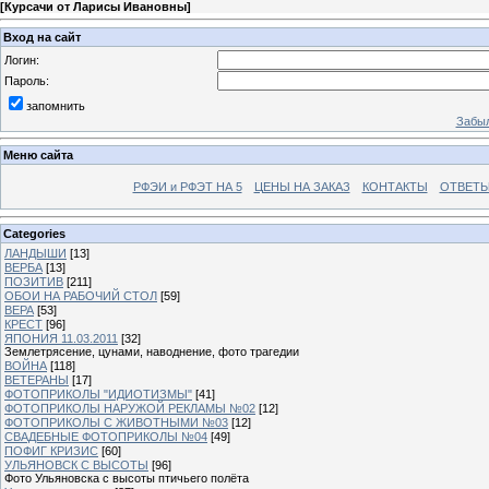
[
Курсачи от Ларисы Ивановны
]
Вход на сайт
Логин:
Пароль:
запомнить
Забыл
Меню сайта
РФЭИ и РФЭТ НА 5
ЦЕНЫ НА ЗАКАЗ
КОНТАКТЫ
ОТВЕТЫ
Categories
ЛАНДЫШИ
[13]
ВЕРБА
[13]
ПОЗИТИВ
[211]
ОБОИ НА РАБОЧИЙ СТОЛ
[59]
ВЕРА
[53]
КРЕСТ
[96]
ЯПОНИЯ 11.03.2011
[32]
Землетрясение, цунами, наводнение, фото трагедии
ВОЙНА
[118]
ВЕТЕРАНЫ
[17]
ФОТОПРИКОЛЫ "ИДИОТИЗМЫ"
[41]
ФОТОПРИКОЛЫ НАРУЖОЙ РЕКЛАМЫ №02
[12]
ФОТОПРИКОЛЫ С ЖИВОТНЫМИ №03
[12]
СВАДЕБНЫЕ ФОТОПРИКОЛЫ №04
[49]
ПОФИГ КРИЗИС
[60]
УЛЬЯНОВСК С ВЫСОТЫ
[96]
Фото Ульяновска с высоты птичьего полёта