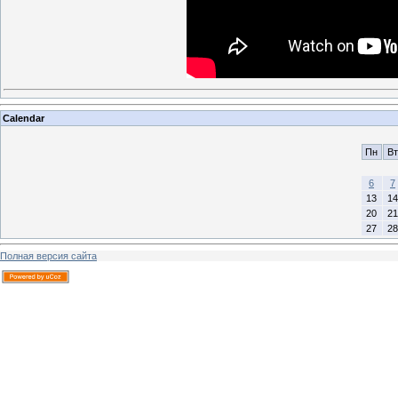
Calendar
Пн
Вт
6
7
13
14
20
21
27
28
Полная версия сайта