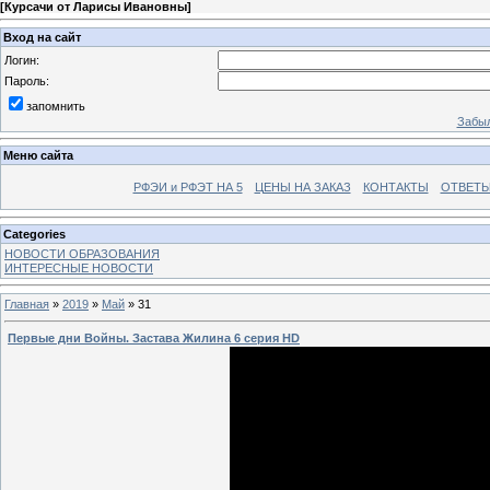
[
Курсачи от Ларисы Ивановны
]
Вход на сайт
Логин:
Пароль:
запомнить
Забыл
Меню сайта
РФЭИ и РФЭТ НА 5
ЦЕНЫ НА ЗАКАЗ
КОНТАКТЫ
ОТВЕТЫ
Categories
НОВОСТИ ОБРАЗОВАНИЯ
ИНТЕРЕСНЫЕ НОВОСТИ
Главная
»
2019
»
Май
»
31
Первые дни Войны. Застава Жилина 6 серия HD