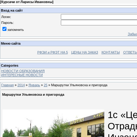
[
Курсачи от Ларисы Ивановны
]
Вход на сайт
Логин:
Пароль:
запомнить
Забыл
Меню сайта
РФЭИ и РФЭТ НА 5
ЦЕНЫ НА ЗАКАЗ
КОНТАКТЫ
ОТВЕТЫ
Categories
НОВОСТИ ОБРАЗОВАНИЯ
ИНТЕРЕСНЫЕ НОВОСТИ
Главная
»
2014
»
Январь
»
25
» Маршрутки Ульяновска и пригорода
Маршрутки Ульяновска и пригорода
1с «Це
Отрад