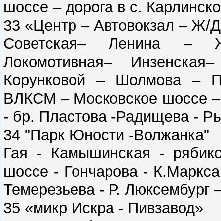
шоссе – дорога в с. Карлинск
33 «Центр – Автовокзал – Ж/Д
Советская– Ленина – Ж
Локомотивная– Инзенская
Корунковой – Шолмова – П
ВЛКСМ – Московское шоссе – 
- бр. Пластова -Радищева - Р
34 "Парк Юности -Волжанка"
Гая - Камышинская - рябик
шоссе - Гончарова - К.Маркса
Темерезьева - Р. Люксембург 
35 «микр Искра - Пивзавод»