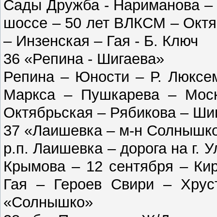
Сады Дружба - Нариманова –
шоссе – 50 лет ВЛКСМ – Окт
– Инзенская – Гая - Б. Ключ
36 «Репина - Шигаева»
Репина – Юности – Р. Люксе
Маркса – Пушкарева – Мос
Октябрьская – Рябикова – Ши
37 «Лаишевка – м-н Солнышк
р.п. Лаишевка – дорога на г. 
Крымова – 12 сентября – Ки
Гая – Героев Свири – Хрус
«Солнышко»