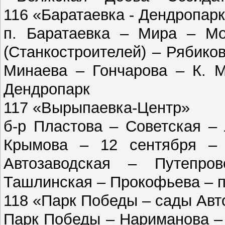
116 «Баратаевка - Дендропар
п. Баратаевка – Мира – М
(Станкостроителей) – Рябико
Минаева – Гончарова – К. М
Дендропарк
117 «Вырыпаевка-Центр»
б-р Пластова – Советская –
Крымова – 12 сентября –
Автозаводская – Путепр
Ташлинская – Прокофьева – 
118 «Парк Победы – сады Ав
Парк Победы – Нариманова –