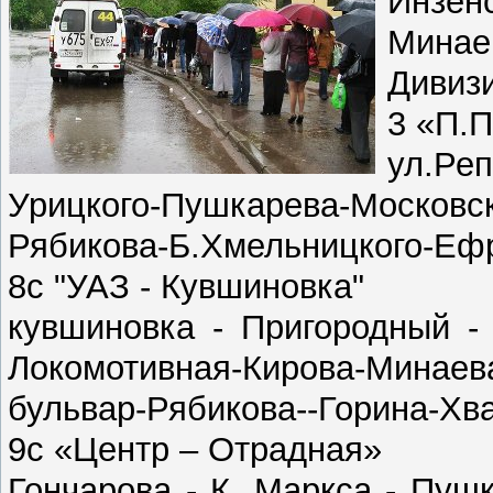
Инзен
Минае
Дивиз
3 «П.П
ул.Ре
Урицкого-Пушкарева-Моско
Рябикова-Б.Хмельницкого-Еф
8с "УАЗ - Кувшиновка"
кувшиновка - Пригородный -
Локомотивная-Кирова-Мина
бульвар-Рябикова--Горина-Хв
9с «Центр – Отрадная»
Гончарова - К. Маркса - Пуш