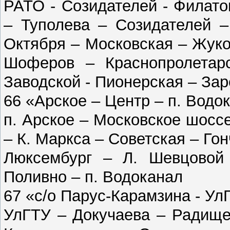
РАТО - Созидателей - Филато
– Туполева – Созидателей –
Октября – Московская – Жуко
Шоферов – Краснопролетар
Заводской - Пионерская – За
66 «Арское – Центр – п. Водо
п. Арское – Московское шосс
– К. Маркса – Советская – Го
Люксембург – Л. Шевцовой
Поливно – п. Водоканал
67 «с/о Парус-Карамзина - Ул
УлГТУ – Докучаева – Радище