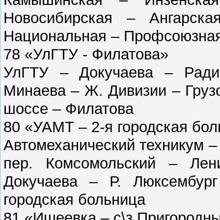
Новосибирская – Ангарск
Национальная – Профсоюзна
78 «УлГТУ - Филатова»
УлГТУ – Докучаева – Ради
Минаева – Ж. Дивизии – Груз
шоссе – Филатова
80 «УАМТ – 2-я городская бо
Автомеханический техникум –
пер. Комсомольский – Ле
Докучаева – Р. Люксембур
городская больница
81 «Ишеевка – с\з Пригородн