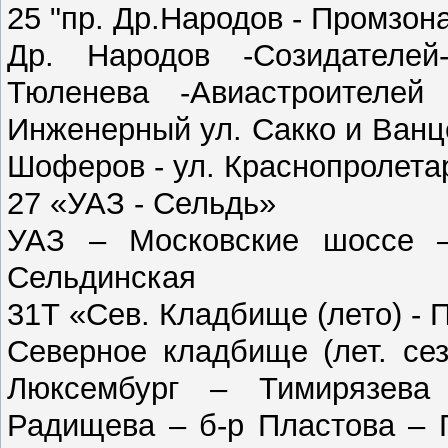
25 "пр. Др.Народов - Промзон
Др. Народов -Созидателей
Тюленева -Авиастроителей
Инженерный ул. Сакко и Ванце
Шоферов - ул. Краснопролетар
27 «УАЗ - Сельдь»
УАЗ – Московские шоссе –
Сельдинская
31Т «Сев. Кладбище (лето) - 
Северное кладбище (лет. се
Люксембург – Тимирязева
Радищева – б-р Пластова – 