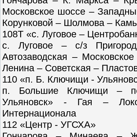
Гончарова – К. Маркса – Кр
Московское шоссе – Западный
Корунковой – Шолмова – Кам
108Т «с. Луговое – Центробан
с. Луговое – с/з Пригор
Автозаводская – Московское
Ленина – Советская – Пласто
110 «п. Б. Ключищи - Ульянов
п. Большие Ключищи – п
Ульяновск» - Гая – Лок
Интернационала
112 «Центр - УГСХА»
Гончарова – Минаева – Ж