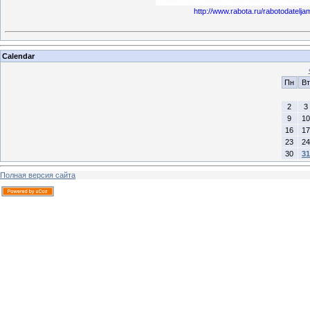
http://www.rabota.ru/rabotodatelj
Calendar
Пн
Вт
2
3
9
10
16
17
23
24
30
31
Полная версия сайта