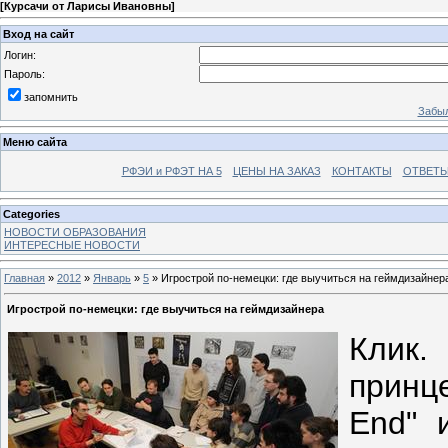
[
Курсачи от Ларисы Ивановны
]
Вход на сайт
Логин:
Пароль:
запомнить
Забыл
Меню сайта
РФЭИ и РФЭТ НА 5
ЦЕНЫ НА ЗАКАЗ
КОНТАКТЫ
ОТВЕТЫ
Categories
НОВОСТИ ОБРАЗОВАНИЯ
ИНТЕРЕСНЫЕ НОВОСТИ
Главная
»
2012
»
Январь
»
5
» Игрострой по-немецки: где выучиться на геймдизайнер
Игрострой по-немецки: где выучиться на геймдизайнера
Клик.
принце
End" 