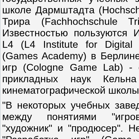
школе Дармштадта (Hochsch
Трира (Fachhochschule T
Известностью пользуются 
L4 (L4 Institute for Digit
(Games Academy) в Берлине
игр (Cologne Game Lab) - 
прикладных наук Кельн
кинематографической школы
"В некоторых учебных завед
между понятиями "игров
"художник" и "продюсер". Н