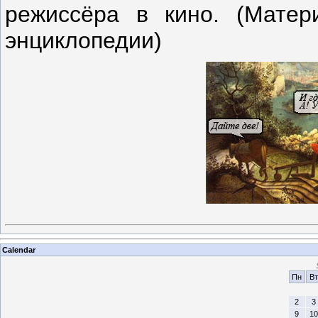
режиссёра в кино. (Мате
энциклопедии)
Calendar
Пн
Вт
2
3
9
10