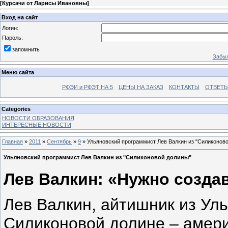
[
Курсачи от Ларисы Ивановны
]
Вход на сайт
Логин:
Пароль:
запомнить
Забыл
Меню сайта
РФЭИ и РФЭТ НА 5
ЦЕНЫ НА ЗАКАЗ
КОНТАКТЫ
ОТВЕТЫ
Categories
НОВОСТИ ОБРАЗОВАНИЯ
ИНТЕРЕСНЫЕ НОВОСТИ
Главная
»
2011
»
Сентябрь
»
9
» Ульяновский программист Лев Валкин из "Силиконов
Ульяновский программист Лев Валкин из "Силиконовой долины"
Лев Валкин: «Нужно созда
Лев Валкин, айтишник из Уль
Силиконовой долине – амер