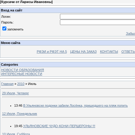
[
Курсачи от Ларисы Ивановны
]
Вход на сайт
Логин:
Пароль:
запомнить
Забыл
Меню сайта
РФЭИ и РФЭТ НА 5
ЦЕНЫ НА ЗАКАЗ
КОНТАКТЫ
ОТВЕТЫ
Categories
НОВОСТИ ОБРАЗОВАНИЯ
ИНТЕРЕСНЫЕ НОВОСТИ
Главная
»
2010
»
Июль
29 Июля, Четверг
13:46
В Ульяновске подонки забили Лосёнка, пришедшего на пляж попить
12 Июля, Понедельник
19:45
УЛЬЯНОВСКИЕ ЧУДО-КОНИ-ПЕРШЕРОНЫ !!!
10 Июля, Суббота