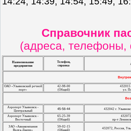
14:24, 14:39, 14:54, 15:49, 16
Справочник па
(адреса, телефоны,
Телефон,
Наименование
справка
предприятия
Внутре
ОАО «Ульяновский речной
42-98-00
432015 
порт»
(Общий)
ул. П
Воз
Аэропорт Ульяновск -
45-56-44
432042 г. Ульянов
Центральный
Аэропорт Ульяновск -
65-25-39
432072
Восточный
(Общий)
пр-т Ленинск
ЗАО «Авиакомпания
59-02-15
432072, Россия, Уль
Волга-Днепр»
(Общий)