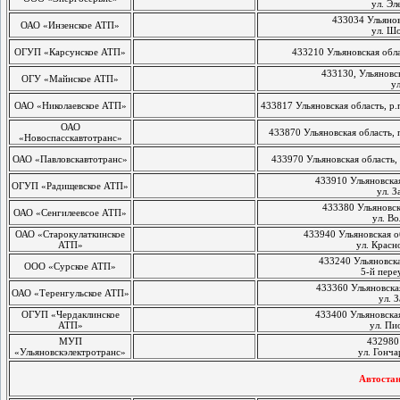
ул. Эл
433034 Ульяновс
ОАО «Инзенское АТП»
ул. Шо
ОГУП «Карсунское АТП»
433210 Ульяновская облас
433130, Ульяновск
ОГУ «Майнское АТП»
ул
ОАО «Николаевское АТП»
433817 Ульяновская область, р.
ОАО
433870 Ульяновская область, п
«Новоспасскавтотранс»
ОАО «Павловскавтотранс»
433970 Ульяновская область, 
433910 Ульяновская
ОГУП «Радищевское АТП»
ул. З
433380 Ульяновска
ОАО «Сенгилеевсое АТП»
ул. Во
ОАО «Старокулаткинское
433940 Ульяновская об
АТП»
ул. Красн
433240 Ульяновская
ООО «Сурское АТП»
5-й пере
433360 Ульяновская
ОАО «Теренгульское АТП»
ул. З
ОГУП «Чердаклинское
433400 Ульяновская
АТП»
ул. Пи
МУП
432980 
«Ульяновскэлектротранс»
ул. Гонча
Автостан