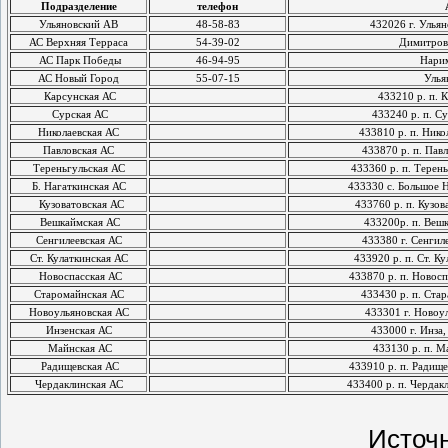
Подразделение
телефон
Ульяновский АВ
48-58-83
432026 г. Ульян
АС Верхняя Терраса
54-39-02
Димитров
АС Парк Победы
46-94-95
Нари
АС Новый Город
55-07-15
Улья
Карсунская АС
433210 р. п. К
Сурская АС
433240 р. п. Су
Николаевская АС
433810 р. п. Нико
Павловская АС
433870 р. п. Павл
Тереньгульская АС
433360 р. п. Терень
Б. Нагаткинская АС
433330 с. Большое Н
Кузоватовская АС
433760 р. п. Кузова
Вешкаймская АС
433200р. п. Вешк
Сенгилеевская АС
433380 г. Сенгиле
Ст. Кулаткинская АС
433920 р. п. Ст. Ку
Новоспасская АС
433870 р. п. Новосп
Старомайнская АС
433430 р. п. Стар
Новоульяновская АС
433301 г. Новоул
Инзенская АС
433000 г. Инза,
Майнская АС
433130 р. п. Ма
Радищевская АС
433910 р. п. Радище
Чердаклинская АС
433400 р. п. Чердак
Источ