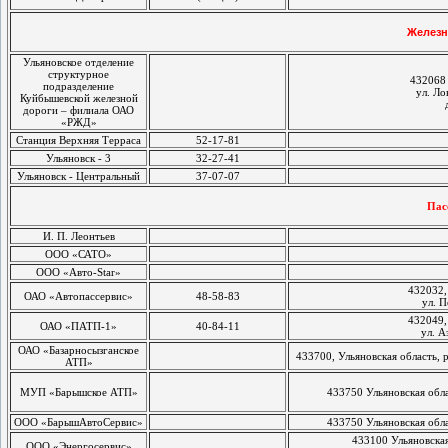
Железн
Ульяновское отделение
структурное
432068 
подразделение
ул. Ло
Куйбышевской железной
дороги – филиала ОАО
«РЖД»
Станция Верхняя Терраса
52-17-81
Ульяновск - 3
32-27-41
Ульяновск - Центральный
37-07-07
Пас
И. П.
Леонтьев
ООО «САТО»
ООО «Авто-
Star
»
432032, 
ОАО «Автопассервис»
48-58-83
ул. П
432049, 
ОАО «ПАТП-1»
40-84-11
ул. А
ОАО «Базарносызганское
433700, Ульяновская область, 
АТП»
МУП «Барышское АТП»
433750 Ульяновская обла
ООО «БарышАвтоСервис»
433750 Ульяновская обла
433100 Ульяновская
ООО «Энергосервис»