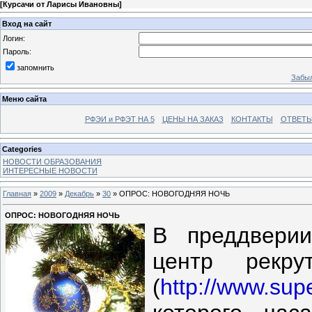
[
Курсачи от Ларисы Ивановны
]
Вход на сайт
Логин:
Пароль:
запомнить
Забыл
Меню сайта
РФЭИ и РФЭТ НА 5
ЦЕНЫ НА ЗАКАЗ
КОНТАКТЫ
ОТВЕТЫ
Categories
НОВОСТИ ОБРАЗОВАНИЯ
ИНТЕРЕСНЫЕ НОВОСТИ
Главная
»
2009
»
Декабрь
»
30
» ОПРОС: НОВОГОДНЯЯ НОЧЬ
ОПРОС: НОВОГОДНЯЯ НОЧЬ
В преддверии
центр рекрут
(
http://www.supe