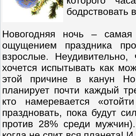
которого час
бодрствовать 
Новогодняя ночь – самая
ощущением праздника про
взрослые. Неудивительно,
хочется испытывать как мо
этой причине в канун Но
планирует почти каждый тре
кто намеревается «отойт
праздновать, пока будут с
против 28% среди мужчин).
когда не спит вся планета! И