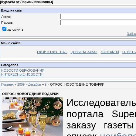
[
Курсачи от Ларисы Ивановны
]
Вход на сайт
Логин:
Пароль:
запомнить
Забыл
Меню сайта
РФЭИ и РФЭТ НА 5
ЦЕНЫ НА ЗАКАЗ
КОНТАКТЫ
ОТВЕТЫ
Categories
НОВОСТИ ОБРАЗОВАНИЯ
ИНТЕРЕСНЫЕ НОВОСТИ
Главная
»
2009
»
Декабрь
»
9
» ОПРОС: НОВОГОДНИЕ ПОДАРКИ
ОПРОС: НОВОГОДНИЕ ПОДАРКИ
Исследовате
портала SuperJ
заказу газет