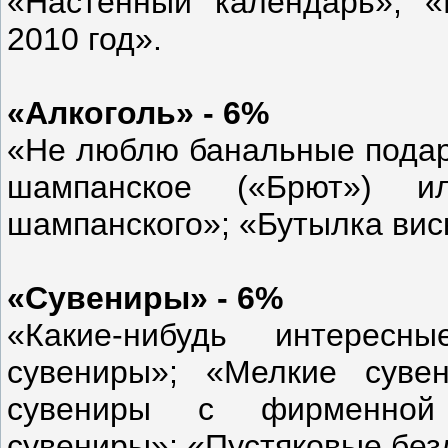
«Настенный календарь»; «
2010 год».
«Алкоголь» - 6%
«Не люблю банальные подар
шампанское («Брют») и
шампанского»; «Бутылка вис
«Сувениры» - 6%
«Какие-нибудь интересн
сувениры»; «Мелкие суве
сувениры с фирменной 
сувениры»; «Пустяковые бе