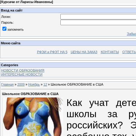
[
Курсачи от Ларисы Ивановны
]
Вход на сайт
Логин:
Пароль:
запомнить
Забыл
Меню сайта
РФЭИ и РФЭТ НА 5
ЦЕНЫ НА ЗАКАЗ
КОНТАКТЫ
ОТВЕТЫ
Categories
НОВОСТИ ОБРАЗОВАНИЯ
ИНТЕРЕСНЫЕ НОВОСТИ
Главная
»
2009
»
Ноябрь
»
12
» Школьное ОБРАЗОВАНИЕ в США
Школьное ОБРАЗОВАНИЕ в США
Как учат дет
школы за ру
российских? 