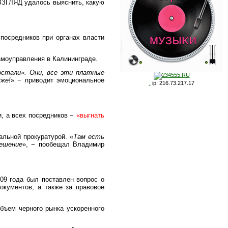
 ВЗГЛЯД удалось выяснить, какую
посредников при органах власти
амоуправления в Калининграде.
остали». Они, все эти платные
же!
» − приводит эмоциональное
.
ip: 216.73.217.17
, а всех посредников −
«выгнать
альной прокуратурой. «
Там есть
ешение
», − пообещал Владимир
09 года был поставлен вопрос о
окументов, а также за правовое
бъем черного рынка ускоренного