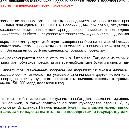
для чиновников-взяточников недавно заявлял глава Следственного к
ять лет мы пересажаем всех чиновников
».
аиболее остро проблема с платным посредничеством в настоящее врем
м члена президиума НП «ОПОРА России» Дины Крыловой, отсутствие
 касающиеся выделения земли, аренды, перепланировок и присоедине
льше всего проблем – на уровне местного самоуправления
», − добавл
осреднические услуги, действуют совершенно беззастенчиво. «П
омощн
иентами прямо там
, − рассказывает на условиях анонимности источник, 
могут достигать до 50% от сметной стоимости проекта
».
ю» рекламируются вполне открыто и в Интернете. Так, одна из таких с
 квартиры, обязуясь предоставить все необходимые бумаги в срок от дв
х аппетитов узаконенных посредников тормозятся многие важные 
 отношений
», − отмечает на условиях анонимности другой источник 
 посреднических услуг, то его по понятным причинам определить доволь
меньше 150−200 млрд долларов в год.
я того чтобы исправить ситуацию, необходимо введение админист
 чиновников, а также политическая воля руководства страны. И, с
 по словам Владимира Путина, вскоре
будет подготовлен исчерпываю
знали, за что надо заплатить, но не посредникам, а государству ил
le97318.html