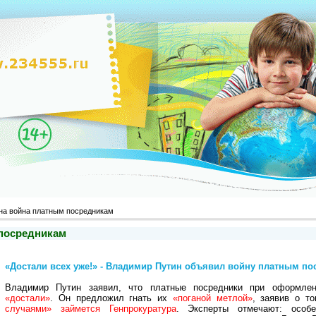
а война платным посредникам
посредникам
«Достали всех уже!» - Владимир Путин объявил войну платным пос
Владимир Путин заявил, что платные посредники при оформлен
«достали»
. Он предложил гнать их
«поганой метлой»
, заявив о т
случаями» займется Генпрокуратура
. Эксперты отмечают: особе