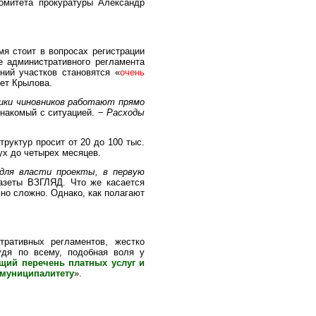
омитета прокуратуры Александр
я стоит в вопросах регистрации
 административного регламента
ний участков становятся «
очень
яет Крылова.
ики чиновников работают прямо
знакомый с ситуацией. −
Расходы
труктур просит от 20 до 100 тыс.
ух до четырех месяцев.
для власти проекты, в первую
газеты ВЗГЛЯД. Что же касается
но сложно. Однако, как полагают
ративных регламентов, жестко
удя по всему, подобная воля у
щий перечень платных услуг и
и муниципалитету
».