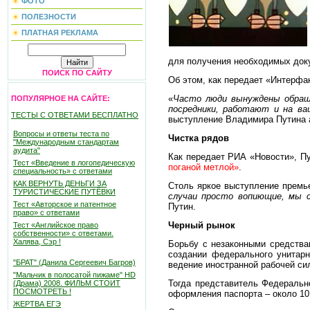
ФОТО
ПОЛЕЗНОСТИ
ПЛАТНАЯ РЕКЛАМА
для получения необходимых док
ПОИСК ПО САЙТУ
Об этом, как передает «Интерфа
«
Часто люди вынуждены обраща
ПОПУЛЯРНОЕ НА САЙТЕ:
посредники, работают и на ва
ТЕСТЫ С ОТВЕТАМИ БЕСПЛАТНО
выступление Владимира Путина а
Вопросы и ответы теста по
Чистка рядов
"Международным стандартам
аудита"
Как передает РИА «Новости», П
Тест «Введение в логопедическую
поганой метлой»
.
специальность» с ответами
КАК ВЕРНУТЬ ДЕНЬГИ ЗА
Столь яркое выступление премье
ТУРИСТИЧЕСКИЕ ПУТЁВКИ
случаи просто вопиющие, мы 
Тест «Авторское и патентное
Путин.
право» с ответами
Черный рынок
Тест «Английское право
собственности» с ответами.
Халява, Сэр !
Борьбу с незаконными средства
создании федерального унитарн
"БРАТ" (Данила Сергеевич Багров)
ведение иностранной рабочей си
"Мальчик в полосатой пижаме" HD
Тогда представитель Федеральн
(Драма) 2008. ФИЛЬМ СТОИТ
ПОСМОТРЕТЬ !
оформления паспорта – около 10
ЖЕРТВА ЕГЭ