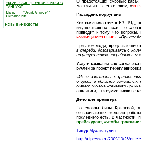
О предстоящих суровых карах 
УКРАИНСКИЕ ДЕВУШКИ КЛАССНО
Бастрыкин. По его словам, «
за п
ТАНЦУЮТ
Maruv HIT "Drunk Groove" /
Рассадник коррупции
Ukrainian hits
Как выяснила газета ВЗГЛЯД, н
НОВЫЕ АНЕКДОТЫ
имущественных прав. По слова
приводит к тому, что вопросы,
коррупциногенными»
. «
Причем бо
При этом люди, предлагающие п
в очереди, договариваясь с кл
на услуги таких посредников 
Услуги компаний «по согласовани
рублей за проект перепланировки
«
Из-за завышенных финансовы
очередь в области земельных
общего объема «теневого» рынка
аналитики, эта сумма никак не 
Дело для премьера
По словам Дины Крыловой, дл
оговаривающих условия работы
последнего есть. В частности,
прейскурант, «чтобы граждане 
Тимур Мухаматулин
http://ulpressa.ru/2009/10/28/artic