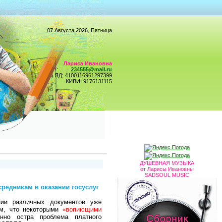
07 Августа 2026, Пятница
Лариса Ивановна
234555@mail.ru
ЯД: 4100116961297399
КИВИ: 9176131115
ДУШЕВНАЯ МУЗЫКА
от Ларисы Ивановны
SADSOUL MUSIC
редникам в оказании госуслуг
ии различных документов уже
ом, что некоторыми
«вопиющими
нно остра проблема платного