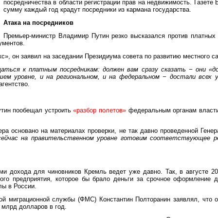
посредничества в области регистрации прав на недвижимость. Газете
сумму каждый год крадут посредники из кармана государства.
Атака на посредников
Премьер-министр Владимир Путин резко высказался против платных 
ументов.
кс», он заявил на заседании Президиума совета по развитию местного с
ться к платным посредникам: должен вам сразу сказать − они «д
шем уровне, и на региональном, и на федеральном − достали всех у
гентство.
утин пообещал устроить
«разбор полетов»
федеральным органам власти
ра основано на материалах проверки, не так давно проведенной Генер
сейчас на правительственном уровне готовим соответствующее р
ми дохода для чиновников Кремль ведет уже давно. Так, в августе 20
ого предприятия, которое бы брало деньги за срочное оформление д
лы в России.
ой миграционной службы (ФМС) Константин Полторанин заявлял, что о
 млрд долларов в год.