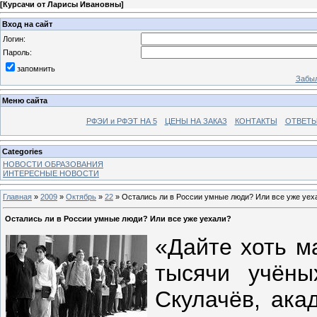
[
Курсачи от Ларисы Ивановны
]
Вход на сайт
Логин:
Пароль:
запомнить
Забыл
Меню сайта
РФЭИ и РФЭТ НА 5
ЦЕНЫ НА ЗАКАЗ
КОНТАКТЫ
ОТВЕТЫ
Categories
НОВОСТИ ОБРАЗОВАНИЯ
ИНТЕРЕСНЫЕ НОВОСТИ
Главная
»
2009
»
Октябрь
»
22
» Остались ли в России умные люди? Или все уже уех
Остались ли в России умные люди? Или все уже уехали?
«Дайте хоть м
тысячи учёны
Скулачёв, ака