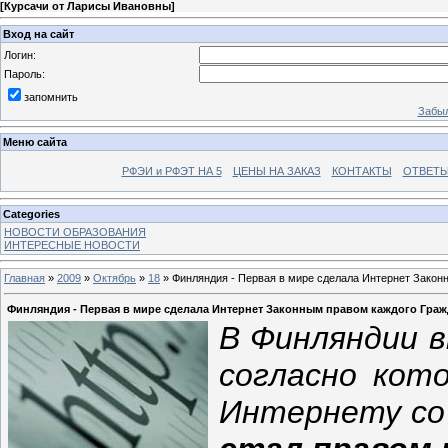
[
Курсачи от Ларисы Ивановны
]
Вход на сайт
Логин:
Пароль:
запомнить
Забыл
Меню сайта
РФЭИ и РФЭТ НА 5
ЦЕНЫ НА ЗАКАЗ
КОНТАКТЫ
ОТВЕТЫ
Categories
НОВОСТИ ОБРАЗОВАНИЯ
ИНТЕРЕСНЫЕ НОВОСТИ
Главная
»
2009
»
Октябрь
»
18
» Финляндия - Первая в мире сделала Интернет Закон
Финляндия - Первая в мире сделала Интернет Законным правом каждого Гра
В Финляндии в
согласно кот
Интернету со