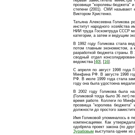
первый заместитель министра 
прозвище "королевы бюджета" и 
степени (2001). СМИ называют 
Виктором Христенко.
Татьяна Алексеевна Голикова р
институт народного хозяйства и
НИИ труда Госкомтруда СССР мл
категории, а затем и ведущим э
В 1992 году Голикова стала ве
потом главным экономистом, а к
разработкой бюджета страны. В 
сводный отдел консолидирован
ведомства [
40
], [
16
].
С апреля по август 1998 года 
Минфина РФ. В августе 1998 го
РФ. В июле 1999 года стала зам
году она была удостоена медали 
В 2002 году Голикова была на
(Голиковой тогда было 36 лет) 
время работе. Коллеги по Минф
прозвища "королева бюджета" 
должности до простого заместит
Имя Голиковой упоминалось в пе
компенсациями. Как утверждала
одобряла проект закона (по др
Зурабовым
выступала одним из а