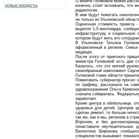
О визите Голиковой можно расска
конечно, стоит вспомнить, что м
НОВЫЕ АНЕКДОТЫ
радиологии.
В нем будут помогать онкологи
не только из Ульяновской области
Оценочная стоимость проекта 
выделит 1,5 миллиарда, сообщи
инфраструктуру и социальную с
котором будут жить его сотрудни
В Ульяновске Татьяна Голико
оформленный в регионе. Семье 
медведя.
После этого от приятного приш
министра Голиковой есть две с
Казалось, что это мягкий руков
своеобразный комплимент Сергей
Голиковой главе области пришло
Помиловать губернатор просил з
по графику, рассказала на сов
здравоохранения Ольга Кривонос
сначала собиралась. Федеральну
заработает.
Кроме центра в облбольнице, от
здоровья для детей. Центров з
сделан ремонт, то больше ничег
так же, как и мы, регионов в ст
Впрочем, и без диспансериза
понаставили неутешительных д
Валентина Широкова сообщила
специалистов вызывают показате