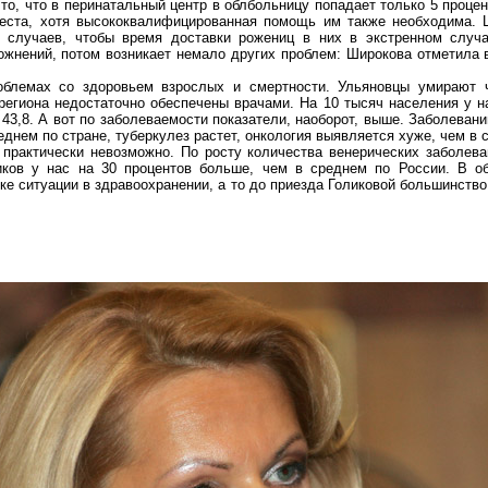
то, что в перинатальный центр в облбольницу попадает только 5 проце
места, хотя высококвалифицированная помощь им также необходима. 
 случаев, чтобы время доставки рожениц в них в экстренном случ
ожнений, потом возникает немало других проблем: Широкова отметила 
облемах со здоровьем взрослых и смертности. Ульяновцы умирают 
региона недостаточно обеспечены врачами. На 10 тысяч населения у на
 43,8. А вот по заболеваемости показатели, наоборот, выше. Заболева
еднем по стране, туберкулез растет, онкология выявляется хуже, чем в с
у практически невозможно. По росту количества венерических заболев
иков у нас на 30 процентов больше, чем в среднем по России. В о
ке ситуации в здравоохранении, а то до приезда Голиковой большинств