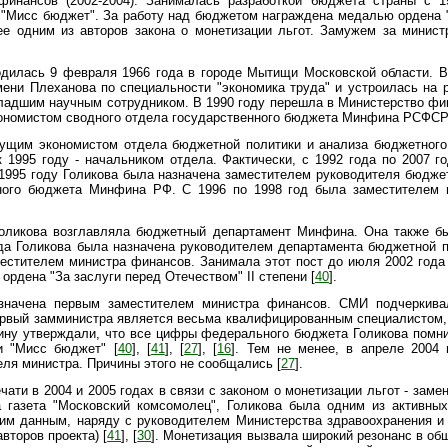
финансов (2002-2004). Занималась разработкой бюджета страны с 
"Мисс бюджет". За работу над бюджетом награждена медалью ордена "
ее одним из авторов закона о монетизации льгот. Замужем за минис
одилась 9 февраля 1966 года в городе Мытищи Московской области. В
мени Плеханова по специальности "экономика труда" и устроилась на 
адшим научным сотрудником. В 1990 году перешла в Министерство фин
кономистом сводного отдела государственного бюджета Минфина РСФСР
дущим экономистом отдела бюджетной политики и анализа бюджетног
 1995 году - начальником отдела. Фактически, с 1992 года по 2007 
1995 году Голикова была назначена заместителем руководителя бюдже
ного бюджета Минфина РФ. С 1996 по 1998 год была заместителем 
Голикова возглавляла бюджетный департамент Минфина. Она также б
да Голикова была назначена руководителем департамента бюджетной 
естителем министра финансов. Занимала этот пост до июля 2002 года 
ордена "За заслуги перед Отечеством" II степени [
40
].
значена первым заместителем министра финансов. СМИ подчеркива
первый замминистра является весьма квалифицированным специалистом
ину утверждали, что все цифры федерального бюджета Голикова помнит
и "Мисс бюджет" [
40
], [
41
], [
27
], [
16
]. Тем не менее, в апреле 2004
еля министра. Причины этого не сообщались [
27
].
чати в 2004 и 2005 годах в связи с законом о монетизации льгот - зам
 газета "Московский комсомолец", Голикова была одним из активны
угим данным, наряду с руководителем Министерства здравоохранения и
второв проекта) [
41
], [
30
]. Монетизация вызвала широкий резонанс в об