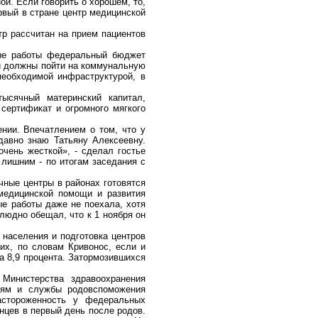
ой. Если говорить о хорошем, то,
ервый в стране центр медицинской
р рассчитан на прием пациентов
ные работы федеральный бюджет
и должны пойти на коммунальную
необходимой инфраструктурой, в
ысячный материнский капитал,
сертификат и огромного мягкого
нии. Впечатлением о том, что у
давно знаю Татьяну Алексеевну.
очень жесткой», - сделал гостье
 лишним - по итогам заседания с
чные центры в районах готовятся
 медицинской помощи и развития
ые работы даже не поехала, хотя
людно обещал, что к 1 ноября он
 населения и подготовка центров
их, по словам Кривонос, если и
а 8,9 процента. Затормозившихся
Министерства здравоохранения
етям и службы родовспоможения
астороженность у федеральных
нцев в первый день после родов.