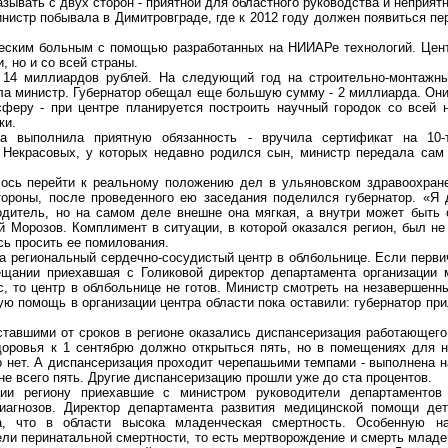
зывать с двух сторон - приятной для областного руководства и неприятн
инистр побывала в Димитровграде, где к 2012 году должен появиться п
ческим больным с помощью разработанных на НИИАРе технологий. Цент
, но и со всей страны.
- 14 миллиардов рублей. На следующий год на строительно-монтаж
ла министр. Губернатор обещал еще большую сумму - 2 миллиарда. Он
феру - при центре планируется построить научный городок со всей 
ки.
ва выполнила приятную обязанность - вручила сертификат на 10-т
Некрасовых, у которых недавно родился сын, министр передала сам 
лось перейти к реальному положению дел в ульяновском здравоохране
тороны, после проведенного ею заседания поделился губернатор. «Я 
одитель, но на самом деле внешне она мягкая, а внутри может быть 
 Морозов. Комплимент в ситуации, в которой оказался регион, был не
сь просить ее помилования.
а региональный сердечно-сосудистый центр в облбольнице. Если перви
ещании приехавшая с Голиковой директор департамента организации
, то центр в облбольнице не готов. Министр смотреть на незавершенн
ю помощь в организации центра области пока оставили: губернатор при
ставшими от сроков в регионе оказались диспансеризация работающего
доровья к 1 сентябрю должно открыться пять, но в помещениях для н
о нет. А диспансеризация проходит черепашьими темпами - выполнена н
ране всего пять. Другие диспансеризацию прошли уже до ста процентов.
ции региону приехавшие с министром руководители департаментов 
иагнозов. Директор департамента развития медицинской помощи д
, что в области высока младенческая смертность. Особенную н
ли перинатальной смертности, то есть мертворождение и смерть младе