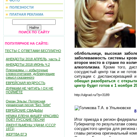
ФОТО
ПОЛЕЗНОСТИ
ПЛАТНАЯ РЕКЛАМА
ПОИСК ПО САЙТУ
ПОПУЛЯРНОЕ НА САЙТЕ:
ТЕСТЫ С ОТВЕТАМИ БЕСПЛАТНО
облбольнице, высокая забол
заболеваемость системы крово
АНЕКДОТЫ 2018 АПРЕЛЬ, часть 2
второе место в стране по кол
АНЕКДОТЫ 2018 ИЮНЬ Ч.2
алкоголизма
. Кроме того, дис
Плеоназмы — избыточные
сосудистый центр так и не готов
словосочетания, дублирующие
ситуации с диспансеризацией 
смысл сказанного
обещал разобраться с открыти
ЕВРЕЙСКАЯ МУДРОСТЬ
центр будет готов к 1 ноября 2
ДУРАКАМ НЕ ЧИТАТЬ ! ОХ НЕ
ПОЙМЁТЕ
http://ulgrad.ru/?p=3189
Океан Эльзы: Потрясная
украинская песня "Без Тебя"
ЕВРЕЙСКИЕ СВАДЬБЫ
8
НЕМКА ЕЛЕНА ФИШЕР КРАСИВО
Итог приезда в регион федераль
ПОЁТ РУССКИЕ ПЕСНИ
Губернатор по результатам сове
ДЖЕНТЛЬМЕНЫ УДАЧИ (СССР
сосудистого центра для региона
1971)
главы региона оригинальный ком
ЖЕРТВА ЕГЭ