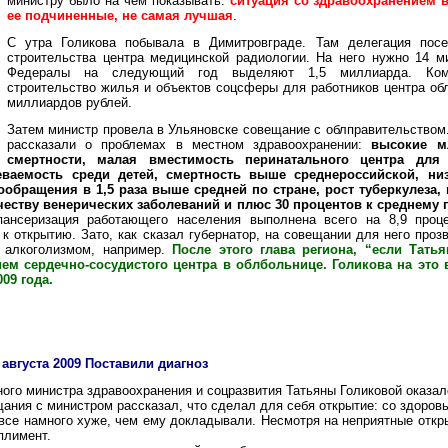
министру было на чем показывать:
ситуация со здравоохранением в
ее подчиненные, не самая лучшая
.
С утра Голикова побывала в Димитровграде. Там делегация пос
строительства центра медицинской радиологии. На него нужно 14 м
Федералы на следующий год выделяют 1,5 миллиарда. Ком
строительство жилья и объектов соцсферы для работников центра обл
миллиардов рублей.
Затем министр провела в Ульяновске совещание с облправительством
рассказали о проблемах в местном здравоохранении:
высокие м
смертности, малая вместимость перинатального центра дл
еваемость среди детей, смертность выше среднероссийской, низ
обращения в 1,5 раза выше средней по стране, рост туберкулеза,
ичеству венерических заболеваний и плюс 30 процентов к среднему 
пансеризация работающего населения выполнена всего на 8,9 проце
 к открытию. Зато, как сказал губернатор, на совещании для него проз
и алкоголизмом, например.
После этого глава региона, “если Тать
ем сердечно-сосудистого центра в облбольнице. Голикова на это в
009 года.
 августа 2009 Поставили диагноз
ного министра здравоохранения и соцразвития Татьяны Голиковой оказа
щания с министром рассказал, что сделал для себя открытие: со здоров
 все намного хуже, чем ему докладывали. Несмотря на неприятные откр
плимент.