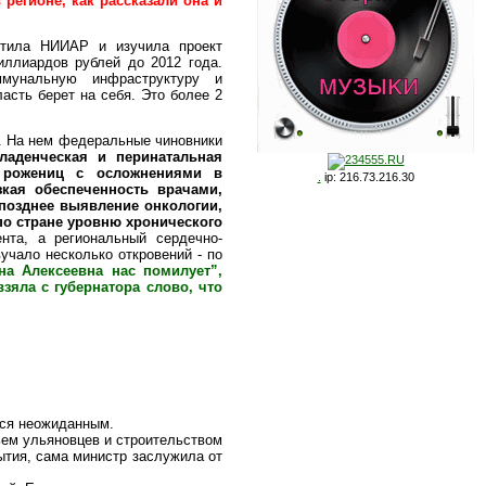
 регионе, как рассказали она и
етила НИИАР и изучила проект
иллиардов рублей до 2012 года.
мунальную инфраструктуру и
асть берет на себя. Это более 2
. На нем федеральные чиновники
ладенческая и перинатальная
я рожениц с осложнениями в
.
ip: 216.73.216.30
кая обеспеченность врачами,
 позднее выявление онкологии,
по стране уровню хронического
нта, а региональный сердечно-
вучало несколько откровений - по
яна Алексеевна нас помилует”,
зяла с губернатора слово, что
лся неожиданным.
ьем ульяновцев и строительством
ытия, сама министр заслужила от