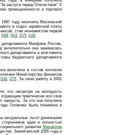
1992 года, в Минфине получила
За заслуги перед Отечеством" II
тром промышленности и торговли
 1987 году окончила Московский
работу в отдел заработной платы
ансов, став экономистом первой
 [
40
], [
41
], [
27
], [
16
].
о департамента Минфина России,
год включительно она занималась
тного департамента и возглавила
главы бюджетного департамента
ыла включена в состав коллегии
политики Министерства финансов
[
16
], [
27
]. За свою работу в 2001
ли, что несмотря на молодость
, отдающим практически все свое
 наизусть. За это она получила
 года Голикова была понижена в
ены натуральных льгот денежными
х сторонников идеи и полностью
 социального развития
Михаилом
ществе. Зимой-весной 2005 года в