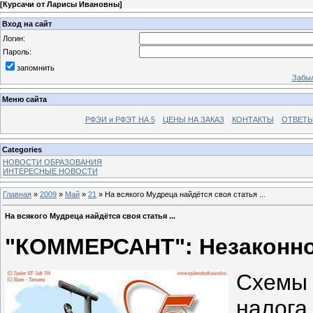
[
Курсачи от Ларисы Ивановны
]
Вход на сайт
Логин:
Пароль:
запомнить
Забыл
Меню сайта
РФЭИ и РФЭТ НА 5
ЦЕНЫ НА ЗАКАЗ
КОНТАКТЫ
ОТВЕТЫ
Categories
НОВОСТИ ОБРАЗОВАНИЯ
ИНТЕРЕСНЫЕ НОВОСТИ
Главная
»
2009
»
Май
»
21
» На всякого Мудреца найдётся своя статья ...
На всякого Мудреца найдётся своя статья ...
"КОММЕРСАНТ": Незаконн
Схемы 
налог