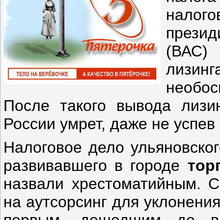
налог
презид
(ВАС)
лизинг
необо
После такого вывода лизи
России умрет, даже не успев
Налоговое дело ульяновско
развивавшего в городе
тор
назвали хрестоматийным. С
на аутсорсинг для уклонения
первым, дошедшим до в