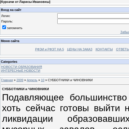
[
Курсачи от Ларисы Ивановны
]
Вход на сайт
Логин:
Пароль:
запомнить
Забыл
Меню сайта
РФЭИ и РФЭТ НА 5
ЦЕНЫ НА ЗАКАЗ
КОНТАКТЫ
ОТВЕТЫ
Categories
НОВОСТИ ОБРАЗОВАНИЯ
ИНТЕРЕСНЫЕ НОВОСТИ
Главная
»
2009
»
Апрель
»
10
» СУББОТНИКИ и ЧИНОВНИКИ
СУББОТНИКИ и ЧИНОВНИКИ
П
о
давляющее большинство 
хоть сейчас готовы выйти 
ликвидации образовавш