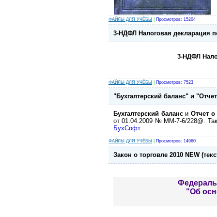
ФАЙЛЫ ДЛЯ УЧЁБЫ
|
Просмотров: 15204
3-НДФЛ Налоговая декларация по
3-НДФЛ Нало
ФАЙЛЫ ДЛЯ УЧЁБЫ
|
Просмотров: 7523
"Бухгалтерский баланс" и "Отч
Бухгалтерский баланс
и
Отчет о
от 01.04.2009 № ММ-7-6/228@. Т
БухСофт
.
ФАЙЛЫ ДЛЯ УЧЁБЫ
|
Просмотров: 14960
Закон о торговле 2010 NEW (тек
Федеральн
"Об осн