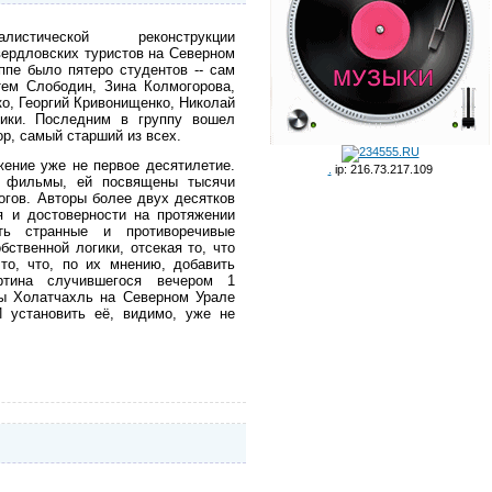
алистической реконструкции
вердловских туристов на Северном
ппе было пятеро студентов -- сам
тем Слободин, Зина Колмогорова,
о, Георгий Кривонищенко, Николай
ники. Последним в группу вошел
р, самый старший из всех.
жение уже не первое десятилетие.
.
ip: 216.73.217.109
ы фильмы, ей посвящены тысячи
огов. Авторы более двух десятков
я и достоверности на протяжении
ть странные и противоречивые
бственной логики, отсекая то, что
то, что, по их мнению, добавить
ртина случившегося вечером 1
ры Холатчахль на Северном Урале
И установить её, видимо, уже не