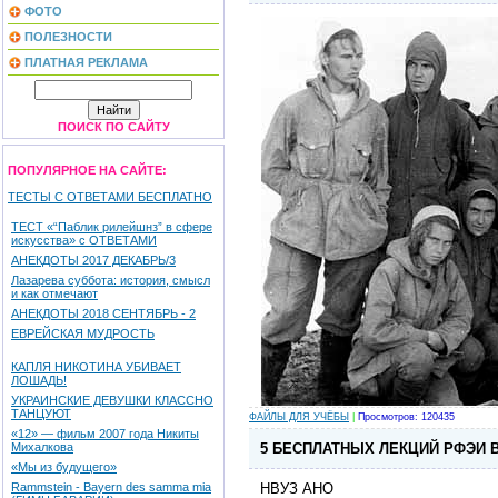
ФОТО
ПОЛЕЗНОСТИ
ПЛАТНАЯ РЕКЛАМА
ПОИСК ПО САЙТУ
ПОПУЛЯРНОЕ НА САЙТЕ:
ТЕСТЫ С ОТВЕТАМИ БЕСПЛАТНО
ТЕСТ «“Паблик рилейшнз” в сфере
искусства» с ОТВЕТАМИ
АНЕКДОТЫ 2017 ДЕКАБРЬ/3
Лазарева суббота: история, смысл
и как отмечают
АНЕКДОТЫ 2018 СЕНТЯБРЬ - 2
ЕВРЕЙСКАЯ МУДРОСТЬ
КАПЛЯ НИКОТИНА УБИВАЕТ
ЛОШАДЬ!
УКРАИНСКИЕ ДЕВУШКИ КЛАССНО
ТАНЦУЮТ
ФАЙЛЫ ДЛЯ УЧЁБЫ
|
Просмотров: 120435
«12» — фильм 2007 года Никиты
5 БЕСПЛАТНЫХ ЛЕКЦИЙ РФЭИ 
Михалкова
«Мы из будущего»
НВУЗ АНО
Rammstein - Bayern des samma mia