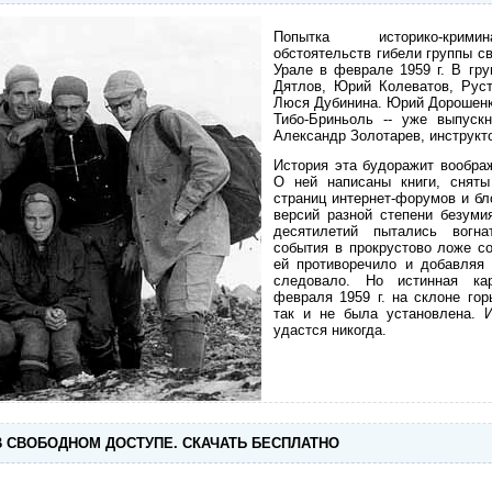
Попытка историко-кримин
обстоятельств гибели группы с
Урале в феврале 1959 г. В гру
Дятлов, Юрий Колеватов, Рус
Люся Дубинина. Юрий Дорошенк
Тибо-Бриньоль -- уже выпуск
Александр Золотарев, инструкто
История эта будоражит вообра
О ней написаны книги, снят
страниц интернет-форумов и бл
версий разной степени безуми
десятилетий пытались вогна
события в прокрустово ложе со
ей противоречило и добавляя 
следовало. Но истинная ка
февраля 1959 г. на склоне го
так и не была установлена. 
удастся никогда.
В СВОБОДНОМ ДОСТУПЕ. СКАЧАТЬ БЕСПЛАТНО