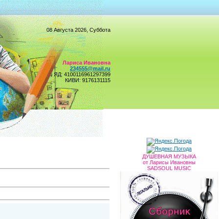
08 Августа 2026, Суббота
Лариса Ивановна
234555@mail.ru
ЯД: 4100116961297399
КИВИ: 9176131115
ДУШЕВНАЯ МУЗЫКА
от Ларисы Ивановны
SADSOUL MUSIC