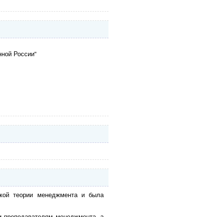
нной России
"
икой теории менеджмента и была
и преподавателям менеджмента, а