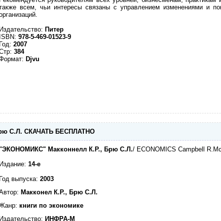
также всем, чьи интересы связаны с управлением изменениями и п
организаций.
Издательство:
Питер
ISBN:
978-5-469-01523-9
Год:
2007
Стр:
384
Формат:
Djvu
Брю С.Л. СКАЧАТЬ БЕСПЛАТНО
"ЭКОНОМИКС" Макконнелл К.Р., Брю С.Л.
/ ECONOMICS Campbell R.McCo
Издание:
14-е
Год выпуска:
2003
Автор:
Макконел К.Р., Брю С.Л.
Жанр:
книги по экономике
Издательство:
ИНФРА-М