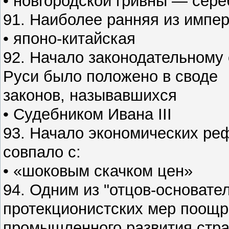
• новгородской гривны — сере
91. Наиболее ранняя из импе
• японо-китайская
92. Начало законодательному
Руси было положено в своде
законов, называвшихся
• Судебником Ивана III
93. Начало экономических реф
совпало с:
• «шоковым скачком цен»
94. Одним из "отцов-основате
протекционистских мер поощ
промышленного развития стра