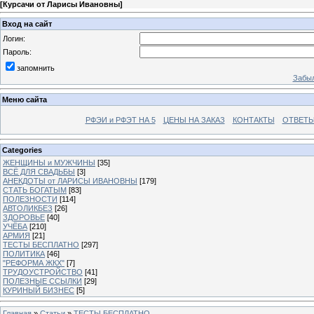
[
Курсачи от Ларисы Ивановны
]
Вход на сайт
Логин:
Пароль:
запомнить
Забыл
Меню сайта
РФЭИ и РФЭТ НА 5
ЦЕНЫ НА ЗАКАЗ
КОНТАКТЫ
ОТВЕТЫ
Categories
ЖЕНЩИНЫ и МУЖЧИНЫ
[35]
ВСЁ ДЛЯ СВАДЬБЫ
[3]
АНЕКДОТЫ от ЛАРИСЫ ИВАНОВНЫ
[179]
СТАТЬ БОГАТЫМ
[83]
ПОЛЕЗНОСТИ
[114]
АВТОЛИКБЕЗ
[26]
ЗДОРОВЬЕ
[40]
УЧЁБА
[210]
АРМИЯ
[21]
ТЕСТЫ БЕСПЛАТНО
[297]
ПОЛИТИКА
[46]
"РЕФОРМА ЖКХ"
[7]
ТРУДОУСТРОЙСТВО
[41]
ПОЛЕЗНЫЕ ССЫЛКИ
[29]
КУРИНЫЙ БИЗНЕС
[5]
Главная
»
Статьи
»
ТЕСТЫ БЕСПЛАТНО