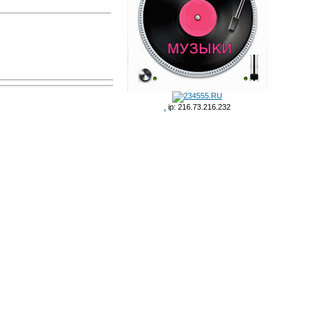
.
ip: 216.73.216.232