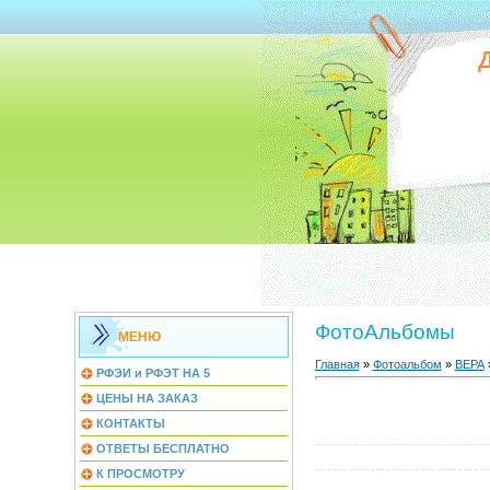
ФотоАльбомы
МЕНЮ
Главная
»
Фотоальбом
»
ВЕРА
РФЭИ и РФЭТ НА 5
ЦЕНЫ НА ЗАКАЗ
КОНТАКТЫ
ОТВЕТЫ БЕСПЛАТНО
К ПРОСМОТРУ