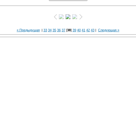
« Предыдущая
|
33
34
35
36
37
[
38
]
39
40
41
42
43
|
Следующая »