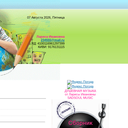
07 Августа 2026, Пятница
Лариса Ивановна
234555@mail.ru
ЯД: 4100116961297399
КИВИ: 9176131115
ДУШЕВНАЯ МУЗЫКА
от Ларисы Ивановны
SADSOUL MUSIC