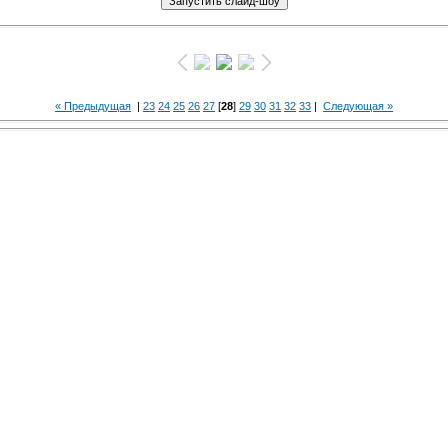
« Предыдущая
|
23
24
25
26
27
[
28
]
29
30
31
32
33
|
Следующая »