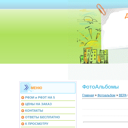
ФотоАльбомы
МЕНЮ
Главная
»
Фотоальбом
»
ВЕРА
РФЭИ и РФЭТ НА 5
ЦЕНЫ НА ЗАКАЗ
КОНТАКТЫ
ОТВЕТЫ БЕСПЛАТНО
К ПРОСМОТРУ