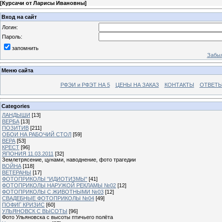
[
Курсачи от Ларисы Ивановны
]
Вход на сайт
Логин:
Пароль:
запомнить
Забыл
Меню сайта
РФЭИ и РФЭТ НА 5
ЦЕНЫ НА ЗАКАЗ
КОНТАКТЫ
ОТВЕТЫ
Categories
ЛАНДЫШИ
[13]
ВЕРБА
[13]
ПОЗИТИВ
[211]
ОБОИ НА РАБОЧИЙ СТОЛ
[59]
ВЕРА
[53]
КРЕСТ
[96]
ЯПОНИЯ 11.03.2011
[32]
Землетрясение, цунами, наводнение, фото трагедии
ВОЙНА
[118]
ВЕТЕРАНЫ
[17]
ФОТОПРИКОЛЫ "ИДИОТИЗМЫ"
[41]
ФОТОПРИКОЛЫ НАРУЖОЙ РЕКЛАМЫ №02
[12]
ФОТОПРИКОЛЫ С ЖИВОТНЫМИ №03
[12]
СВАДЕБНЫЕ ФОТОПРИКОЛЫ №04
[49]
ПОФИГ КРИЗИС
[60]
УЛЬЯНОВСК С ВЫСОТЫ
[96]
Фото Ульяновска с высоты птичьего полёта