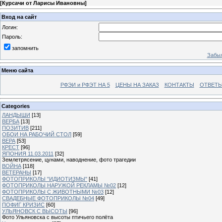
[
Курсачи от Ларисы Ивановны
]
Вход на сайт
Логин:
Пароль:
запомнить
Забыл
Меню сайта
РФЭИ и РФЭТ НА 5
ЦЕНЫ НА ЗАКАЗ
КОНТАКТЫ
ОТВЕТЫ
Categories
ЛАНДЫШИ
[13]
ВЕРБА
[13]
ПОЗИТИВ
[211]
ОБОИ НА РАБОЧИЙ СТОЛ
[59]
ВЕРА
[53]
КРЕСТ
[96]
ЯПОНИЯ 11.03.2011
[32]
Землетрясение, цунами, наводнение, фото трагедии
ВОЙНА
[118]
ВЕТЕРАНЫ
[17]
ФОТОПРИКОЛЫ "ИДИОТИЗМЫ"
[41]
ФОТОПРИКОЛЫ НАРУЖОЙ РЕКЛАМЫ №02
[12]
ФОТОПРИКОЛЫ С ЖИВОТНЫМИ №03
[12]
СВАДЕБНЫЕ ФОТОПРИКОЛЫ №04
[49]
ПОФИГ КРИЗИС
[60]
УЛЬЯНОВСК С ВЫСОТЫ
[96]
Фото Ульяновска с высоты птичьего полёта