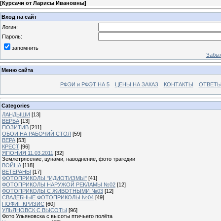
[
Курсачи от Ларисы Ивановны
]
Вход на сайт
Логин:
Пароль:
запомнить
Забыл
Меню сайта
РФЭИ и РФЭТ НА 5
ЦЕНЫ НА ЗАКАЗ
КОНТАКТЫ
ОТВЕТЫ
Categories
ЛАНДЫШИ
[13]
ВЕРБА
[13]
ПОЗИТИВ
[211]
ОБОИ НА РАБОЧИЙ СТОЛ
[59]
ВЕРА
[53]
КРЕСТ
[96]
ЯПОНИЯ 11.03.2011
[32]
Землетрясение, цунами, наводнение, фото трагедии
ВОЙНА
[118]
ВЕТЕРАНЫ
[17]
ФОТОПРИКОЛЫ "ИДИОТИЗМЫ"
[41]
ФОТОПРИКОЛЫ НАРУЖОЙ РЕКЛАМЫ №02
[12]
ФОТОПРИКОЛЫ С ЖИВОТНЫМИ №03
[12]
СВАДЕБНЫЕ ФОТОПРИКОЛЫ №04
[49]
ПОФИГ КРИЗИС
[60]
УЛЬЯНОВСК С ВЫСОТЫ
[96]
Фото Ульяновска с высоты птичьего полёта