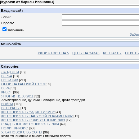
[
Курсачи от Ларисы Ивановны
]
Вход на сайт
Логин:
Пароль:
запомнить
Забыл
Меню сайта
РФЭИ и РФЭТ НА 5
ЦЕНЫ НА ЗАКАЗ
КОНТАКТЫ
ОТВЕТЫ
Categories
ЛАНДЫШИ
[13]
ВЕРБА
[13]
ПОЗИТИВ
[211]
ОБОИ НА РАБОЧИЙ СТОЛ
[59]
ВЕРА
[53]
КРЕСТ
[96]
ЯПОНИЯ 11.03.2011
[32]
Землетрясение, цунами, наводнение, фото трагедии
ВОЙНА
[118]
ВЕТЕРАНЫ
[17]
ФОТОПРИКОЛЫ "ИДИОТИЗМЫ"
[41]
ФОТОПРИКОЛЫ НАРУЖОЙ РЕКЛАМЫ №02
[12]
ФОТОПРИКОЛЫ С ЖИВОТНЫМИ №03
[12]
СВАДЕБНЫЕ ФОТОПРИКОЛЫ №04
[49]
ПОФИГ КРИЗИС
[60]
УЛЬЯНОВСК С ВЫСОТЫ
[96]
Фото Ульяновска с высоты птичьего полёта