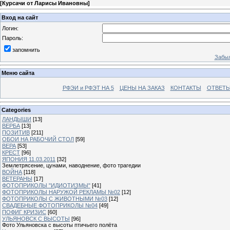
[
Курсачи от Ларисы Ивановны
]
Вход на сайт
Логин:
Пароль:
запомнить
Забыл
Меню сайта
РФЭИ и РФЭТ НА 5
ЦЕНЫ НА ЗАКАЗ
КОНТАКТЫ
ОТВЕТЫ
Categories
ЛАНДЫШИ
[13]
ВЕРБА
[13]
ПОЗИТИВ
[211]
ОБОИ НА РАБОЧИЙ СТОЛ
[59]
ВЕРА
[53]
КРЕСТ
[96]
ЯПОНИЯ 11.03.2011
[32]
Землетрясение, цунами, наводнение, фото трагедии
ВОЙНА
[118]
ВЕТЕРАНЫ
[17]
ФОТОПРИКОЛЫ "ИДИОТИЗМЫ"
[41]
ФОТОПРИКОЛЫ НАРУЖОЙ РЕКЛАМЫ №02
[12]
ФОТОПРИКОЛЫ С ЖИВОТНЫМИ №03
[12]
СВАДЕБНЫЕ ФОТОПРИКОЛЫ №04
[49]
ПОФИГ КРИЗИС
[60]
УЛЬЯНОВСК С ВЫСОТЫ
[96]
Фото Ульяновска с высоты птичьего полёта