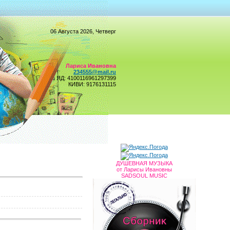
06 Августа 2026, Четверг
Лариса Ивановна
234555@mail.ru
ЯД: 4100116961297399
КИВИ: 9176131115
ДУШЕВНАЯ МУЗЫКА
от Ларисы Ивановны
SADSOUL MUSIC