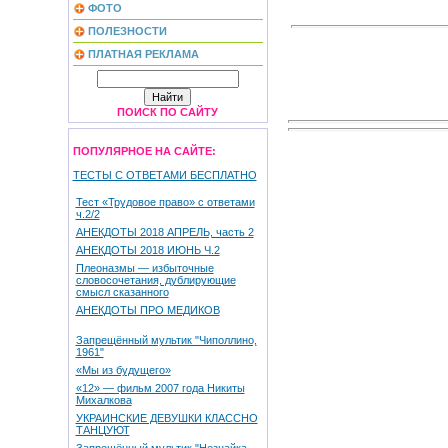
ФОТО
ПОЛЕЗНОСТИ
ПЛАТНАЯ РЕКЛАМА
ПОИСК ПО САЙТУ
ПОПУЛЯРНОЕ НА САЙТЕ:
ТЕСТЫ С ОТВЕТАМИ БЕСПЛАТНО
Тест «Трудовое право» с ответами
ч.2/2
АНЕКДОТЫ 2018 АПРЕЛЬ, часть 2
АНЕКДОТЫ 2018 ИЮНЬ Ч.2
Плеоназмы — избыточные
словосочетания, дублирующие
смысл сказанного
АНЕКДОТЫ ПРО МЕДИКОВ
Запрещённый мультик "Чиполлино,
1961"
«Мы из будущего»
«12» — фильм 2007 года Никиты
Михалкова
УКРАИНСКИЕ ДЕВУШКИ КЛАССНО
ТАНЦУЮТ