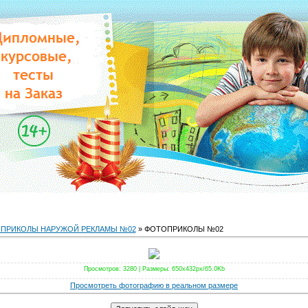
ПРИКОЛЫ НАРУЖОЙ РЕКЛАМЫ №02
» ФОТОПРИКОЛЫ №02
Просмотров
: 3280 |
Размеры
: 650x432px/65.0Kb
Просмотреть фотографию в реальном размере