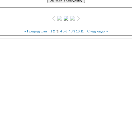
« Предыдущая
|
1
2
[
3
]
4
5
6
7
8
9
10
11
|
Следующая »