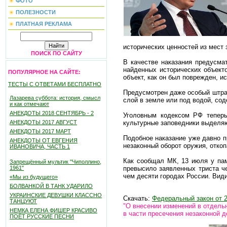
ФОТО
ПОЛЕЗНОСТИ
ПЛАТНАЯ РЕКЛАМА
исторических ценностей из мест 
ПОИСК ПО САЙТУ
В качестве наказания предусма
найденных исторических объекто
ПОПУЛЯРНОЕ НА САЙТЕ:
объект, как он был поврежден, 
ТЕСТЫ С ОТВЕТАМИ БЕСПЛАТНО
Предусмотрен даже особый штраф
Лазарева суббота: история, смысл
слой в земле или под водой, со
и как отмечают
АНЕКДОТЫ 2018 СЕНТЯБРЬ - 2
Уголовным кодексом РФ теперь 
культурные заповедники выделяю
АНЕКДОТЫ 2017 АВГУСТ
АНЕКДОТЫ 2017 МАРТ
Подобное наказание уже давно п
АНЕКДОТЫ ОТ ЕВГЕНИЯ
незаконный оборот оружия, откоп
ИВАНОВИЧА, ЧАСТЬ 1
Как сообщал МК, 13 июля у пам
Запрещённый мультик "Чиполлино,
превысило заявленных триста ч
1961"
чем десяти городах России. Вид
«Мы из будущего»
БОЛВАНКОЙ В ТАНК УДАРИЛО
УКРАИНСКИЕ ДЕВУШКИ КЛАССНО
Скачать:
Федеральный закон от 
ТАНЦУЮТ
"О внесении изменений в отдель
НЕМКА ЕЛЕНА ФИШЕР КРАСИВО
в части пресечения незаконной д
ПОЁТ РУССКИЕ ПЕСНИ