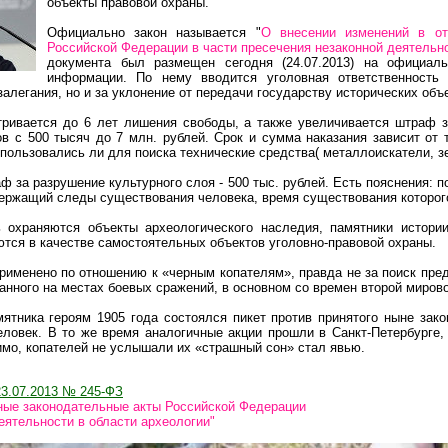
объекты правовой охраны.
Официально закон называется "
О внесении изменений в от
Российской Федерации в части пресечения незаконной деятельно
документа был размещен сегодня (24.07.2013) на официаль
информации. По нему вводится уголовная ответственность
залегания, но и за уклонение от передачи государству исторических объ
тривается до 6 лет лишения свободы, а также увеличивается штраф 
в с 500 тысяч до 7 млн. рублей. Срок и сумма наказания зависит от 
использовались ли для поиска технические средства( металлоискатели, 
 за разрушение культурного слоя - 500 тыс. рублей. Есть пояснения: 
держащий следы существования человека, время существования которог
охраняются объекты археологического наследия, памятники истории
тся в качестве самостоятельных объектов уголовно-правовой охраны.
рименено по отношению к «черным копателям», правда не за поиск пред
анного на местах боевых сражений, в основном со времен второй миров
ятника героям 1905 года состоялся пикет против принятого ныне зако
еловек. В то же время аналогичные акции прошли в Санкт-Петербурге,
имо, копателей не услышали их «страшный сон» стал явью.
23.07.2013 № 245-ФЗ
ные законодательные акты Российской Федерации
еятельности в области археологии"