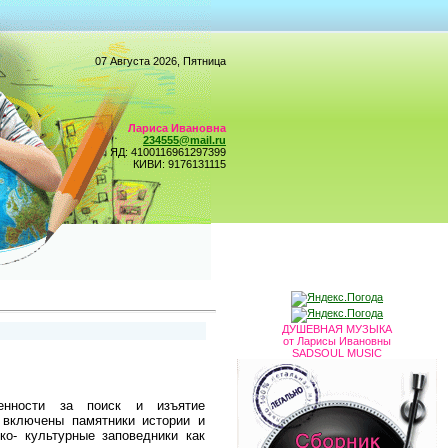
07 Августа 2026, Пятница
Лариса Ивановна
234555@mail.ru
ЯД: 4100116961297399
КИВИ: 9176131115
ДУШЕВНАЯ МУЗЫКА
от Ларисы Ивановны
SADSOUL MUSIC
енности за поиск и изъятие
 включены памятники истории и
ко- культурные заповедники как