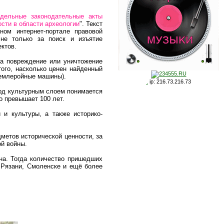
дельные законодательные акты
сти в области археологии
". Текст
ном интернет-портале правовой
 не только за поиск и изъятие
ектов.
за повреждение или уничтожение
того, насколько ценен найденный
землеройные машины).
.
ip: 216.73.216.73
под культурным слоем понимается
о превышает 100 лет.
 и культуры, а также историко-
метов исторической ценности, за
ой войны.
на. Тогда количество пришедших
 Рязани, Смоленске и ещё более