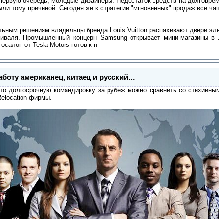
в первую очередь, молодые дизайнеры. Недостаток средств на долговр
ыли тому причиной. Сегодня же к стратегии "мгновенных" продаж все ч
ьным решениям владельцы бренда Louis Vuitton распахивают двери эле
иваля. Промышленный концерн Samsung открывает мини-магазины в 
салон от Tesla Motors готов к н
работу американец, китаец и русский…
то долгосрочную командировку за рубеж можно сравнить со стихийны
elocation-фирмы.