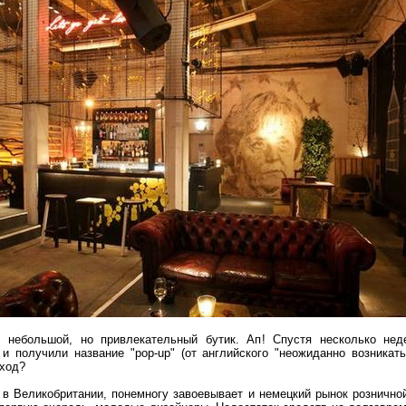
 небольшой, но привлекательный бутик. Ап! Спустя несколько нед
 и получили название "pop-up" (от английского "неожиданно возникать
 ход?
в Великобритании, понемногу завоевывает и немецкий рынок рознично