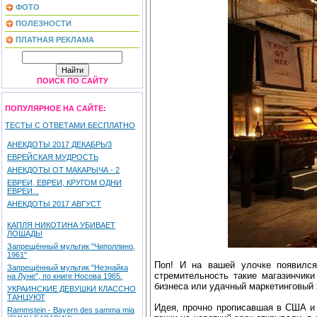
ФОТО
ПОЛЕЗНОСТИ
ПЛАТНАЯ РЕКЛАМА
ПОИСК ПО САЙТУ
ПОПУЛЯРНОЕ НА САЙТЕ:
ТЕСТЫ С ОТВЕТАМИ БЕСПЛАТНО
АНЕКДОТЫ 2017 ДЕКАБРЬ/3
ЕВРЕЙСКАЯ МУДРОСТЬ
АНЕКДОТЫ ОТ МАКАРЫЧА - 2
ЕВРЕИ, ЕВРЕИ, КРУГОМ ОДНИ
ЕВРЕИ...
АНЕКДОТЫ 2017 АВГУСТ
КАПЛЯ НИКОТИНА УБИВАЕТ
ЛОШАДЬ!
Запрещённый мультик "Чиполлино,
1961"
Поп! И на вашей улочке появился
Запрещённый мультик "Незнайка
стремительность такие магазинчики
на Луне", по книге Носова 1965.
бизнеса или удачный маркетинговый
УКРАИНСКИЕ ДЕВУШКИ КЛАССНО
ТАНЦУЮТ
Идея, прочно прописавшая в США и 
Rammstein - Bayern des samma mia