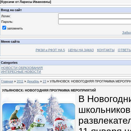
[
Курсачи от Ларисы Ивановны
]
Вход на сайт
Логин:
Пароль:
запомнить
Забыл
Меню сайта
РФЭИ и РФЭТ НА 5
ЦЕНЫ НА ЗАКАЗ
КОНТАКТЫ
ОТВЕТЫ
Categories
НОВОСТИ ОБРАЗОВАНИЯ
ИНТЕРЕСНЫЕ НОВОСТИ
Главная
»
2011
»
Декабрь
»
23
» УЛЬЯНОВСК: НОВОГОДНЯЯ ПРОГРАММА МЕРОПР
УЛЬЯНОВСК: НОВОГОДНЯЯ ПРОГРАММА МЕРОПРИЯТИЙ
В Новогодн
школьников
развлекате