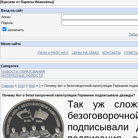
[
Курсачи от Ларисы Ивановны
]
Вход на сайт
Логин:
Пароль:
запомнить
Забыл
Меню сайта
РФЭИ и РФЭТ НА 5
ЦЕНЫ НА ЗАКАЗ
КОНТАКТЫ
ОТВЕТЫ
Categories
НОВОСТИ ОБРАЗОВАНИЯ
ИНТЕРЕСНЫЕ НОВОСТИ
Главная
»
2010
»
Май
»
8
» Почему Акт о безоговорочной капитуляции Германии под
Почему Акт о безоговорочной капитуляции Германии подписывали дважды?
Так уж слож
безоговоро
подписывали 