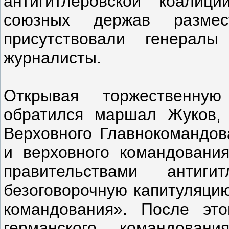
антигитлеровской коалиц
союзных держав размес
присутствовали генера
журналисты.
Открывая торжественну
обратился маршал Жуков, 
Верховного Главнокомандов
и верховного командовани
правительствами антиги
безоговорочную капитуляцию
командования». После эт
германского командован