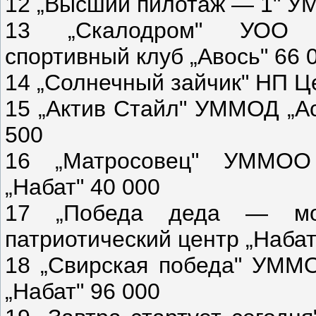
12 „Высший пилотаж — 1" У
13 „Скалодром" УОО «Д
спортивный клуб „Авось" 66 
14 „Солнечный зайчик" НП Це
15 „Актив Стайл" УММОД „А
500
16 „Матросовец" УММОО 
„Набат" 40 000
17 „Победа деда — мо
патриотический центр „Набат
18 „Свирская победа" УММО
„Набат" 96 000