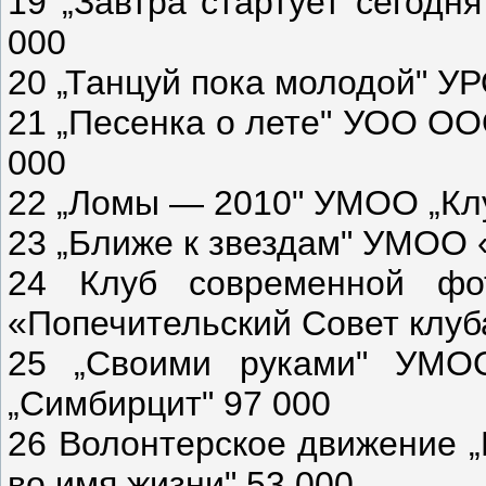
19 „Завтра стартует сегодн
000
20 „Танцуй пока молодой" У
21 „Песенка о лете" УОО ОО
000
22 „Ломы — 2010" УМОО „Клу
23 „Ближе к звездам" УМОО
24 Клуб современной фо
«Попечительский Совет клуб
25 „Своими руками" УМОО
„Симбирцит" 97 000
26 Волонтерское движение „
во имя жизни" 53 000