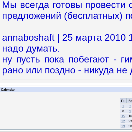
Мы всегда готовы провести 
предложений (бесплатных) п
annaboshaft | 25 марта 2010 
надо думать.
ну пусть пока побегают - ги
рано или поздно - никуда не 
Calendar
Пн
Вт
1
2
8
9
15
16
22
23
29
30