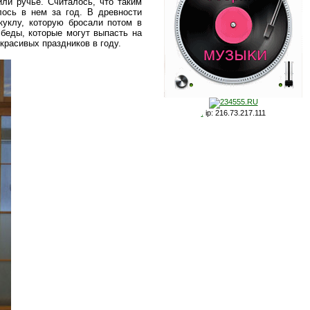
или ручье. Считалось, что таким
лось в нем за год. В древности
куклу, которую бросали потом в
беды, которые могут выпасть на
красивых праздников в году.
.
ip: 216.73.217.111