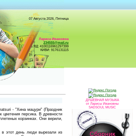
07 Августа 2026, Пятница
Лариса Ивановна
234555@mail.ru
ЯД: 4100116961297399
КИВИ: 9176131115
ДУШЕВНАЯ МУЗЫКА
от Ларисы Ивановны
SADSOUL MUSIC
atsuri - "Хина мацури" (Праздник
ик цветения персика. В древности
плетеных корзинках. Они верили,
а в этот день люди вырезали из