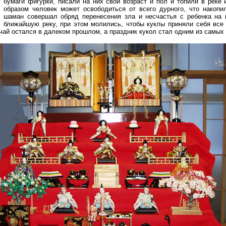
бумаги фигурки, писали на них свой возраст и пол и топили в реке 
образом человек может освободиться от всего дурного, что накопи
шаман совершал обряд перенесения зла и несчастья с ребенка на 
ближайшую реку, при этом молились, чтобы куклы приняли себя все 
чай остался в далеком прошлом, а праздник кукол стал одним из самых 