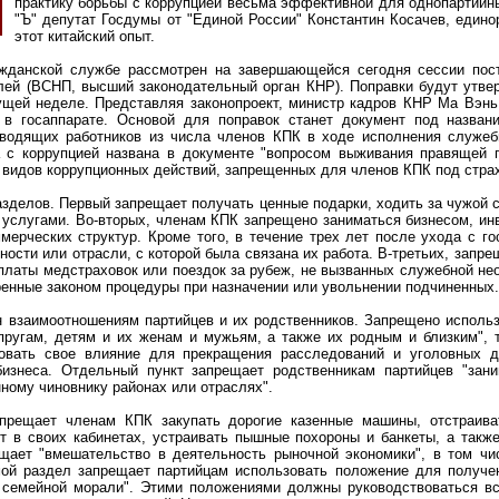
практику борьбы с коррупцией весьма эффективной для однопартийн
"Ъ" депутат Госдумы от "Единой России" Константин Косачев, един
этот китайский опыт.
ажданской службе рассмотрен на завершающейся сегодня сессии пост
лей (ВСНП, высший законодательный орган КНР). Поправки будут утве
ущей неделе. Представляя законопроект, министр кадров КНР Ма Вэнь 
й в госаппарате. Основой для поправок станет документ под назван
оводящих работников из числа членов КПК в ходе исполнения служеб
а с коррупцией названа в документе "вопросом выживания правящей п
2 видов коррупционных действий, запрещенных для членов КПК под стра
зделов. Первый запрещает получать ценные подарки, ходить за чужой 
услугами. Во-вторых, членам КПК запрещено заниматься бизнесом, ин
мерческих структур. Кроме того, в течение трех лет после ухода с г
ности или отрасли, с которой была связана их работа. В-третьих, запр
платы медстраховок или поездок за рубеж, не вызванных служебной н
енные законом процедуры при назначении или увольнении подчиненных.
 взаимоотношениям партийцев и их родственников. Запрещено исполь
пругам, детям и их женам и мужьям, а также их родным и близким", т
зовать свое влияние для прекращения расследований и уголовных д
бизнеса. Отдельный пункт запрещает родственникам партийцев "зан
ному чиновнику районах или отраслях".
прещает членам КПК закупать дорогие казенные машины, отстраива
т в своих кабинетах, устраивать пышные похороны и банкеты, а такж
щает "вмешательство в деятельность рыночной экономики", в том ч
ой раздел запрещает партийцам использовать положение для получе
в семейной морали". Этими положениями должны руководствоваться в