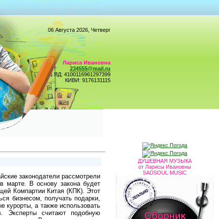
06 Августа 2026, Четверг
Лариса Ивановна
234555@mail.ru
ЯД: 4100116961297399
КИВИ: 9176131115
ДУШЕВНАЯ МУЗЫКА
от Ларисы Ивановны
SADSOUL MUSIC
айские законодатели рассмотрели
 в марте. В основу закона будет
щей Компартии Китая (КПК). Этот
ься бизнесом, получать подарки,
е курорты, а также использовать
в. Эксперты считают подобную