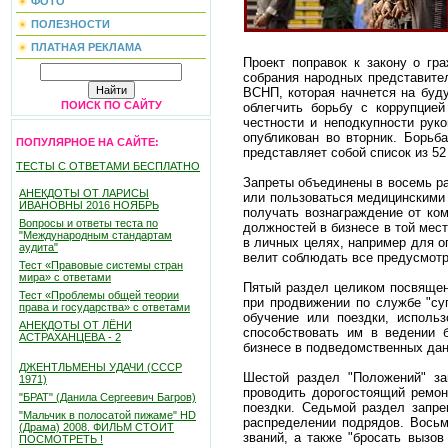
ФОТО
ПОЛЕЗНОСТИ
ПЛАТНАЯ РЕКЛАМА
Проект поправок к закону о гр
собрания народных представите
ВСНП, которая начнется на буд
ПОИСК ПО САЙТУ
облегчить борьбу с коррупцие
честности и неподкупности рук
опубликован во вторник. Борьб
ПОПУЛЯРНОЕ НА САЙТЕ:
представляет собой список из 5
ТЕСТЫ С ОТВЕТАМИ БЕСПЛАТНО
Запреты объединены в восемь ра
АНЕКДОТЫ ОТ ЛАРИСЫ
или пользоваться медицинскими 
ИВАНОВНЫ 2016 НОЯБРЬ
получать вознаграждение от ком
Вопросы и ответы теста по
должностей в бизнесе в той мест
"Международным стандартам
в личных целях, например для о
аудита"
велит соблюдать все предусмотр
Тест «Правовые системы стран
мира» с ответами
Пятый раздел целиком посвящен
Тест «Проблемы общей теории
при продвижении по службе "су
права и государства» с ответами
обучение или поездки, исполь
АНЕКДОТЫ ОТ ЛЁНИ
способствовать им в ведении 
АСТРАХАНЦЕВА - 2
бизнесе в подведомственных дан
ДЖЕНТЛЬМЕНЫ УДАЧИ (СССР
Шестой раздел "Положений" за
1971)
проводить дорогостоящий ремон
"БРАТ" (Данила Сергеевич Багров)
поездки. Седьмой раздел запре
"Мальчик в полосатой пижаме" HD
распределении подрядов. Восьм
(Драма) 2008. ФИЛЬМ СТОИТ
званий, а также "бросать вызо
ПОСМОТРЕТЬ !