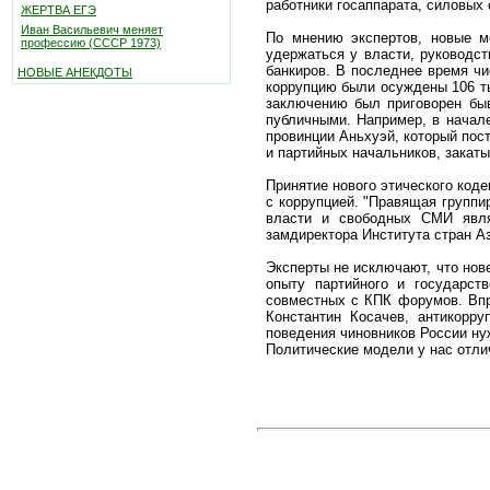
работники госаппарата, силовых 
ЖЕРТВА ЕГЭ
Иван Васильевич меняет
По мнению экспертов, новые м
профессию (СССР 1973)
удержаться у власти, руководст
банкиров. В последнее время чи
НОВЫЕ АНЕКДОТЫ
коррупцию были осуждены 106 ты
заключению был приговорен бы
публичными. Например, в начал
провинции Аньхуэй, который пос
и партийных начальников, закат
Принятие нового этического код
с коррупцией. "Правящая группи
власти и свободных СМИ являе
замдиректора Института стран А
Эксперты не исключают, что нов
опыту партийного и государст
совместных с КПК форумов. Впр
Константин Косачев, антикорру
поведения чиновников России нуже
Политические модели у нас отлич