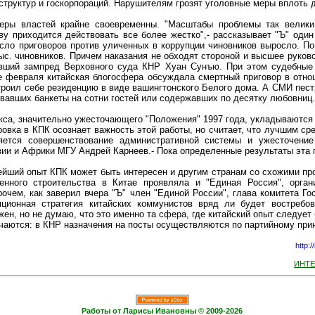
структур и госкорпораций. Нарушителям грозят уголовные меры вплоть д
еры властей крайне своевременны. "Масштабы проблемы так велики
ву приходится действовать все более жестко",- рассказывает "Ъ" од
сло приговоров против уличенных в коррупции чиновников выросло. По
с. чиновников. Причем наказания не обходят стороной и высшее руково
вший зампред Верховного суда КНР Хуан Сунъю. При этом судебные 
е февраля китайская блогосфера обсуждала смертный приговор в отнош
троил себе резиденцию в виде вашингтонского Белого дома. А СМИ пес
ывавших банкеты на сотни гостей или содержавших по десятку любовниц.
екса, значительно ужесточающего "Положения" 1997 года, укладываются 
ровка в КПК осознает важность этой работы, но считает, что лучшим ср
тся совершенствование административной системы и ужесточение 
зии и Африки МГУ Андрей Карнеев.- Пока определенные результаты эта п
ейший опыт КПК может быть интересен и другим странам со схожими про
венного строительства в Китае проявляла и "Единая Россия", орган
очем, как заверил вчера "Ъ" член "Единой России", глава комитета 
пционная стратегия китайских коммунистов вряд ли будет востребо
н, но не думаю, что это именно та сфера, где китайский опыт следует б
аются: в КНР назначения на посты осуществляются по партийному принци
http:
ИНТ
Работы от Ларисы Ивановны © 2009-2026