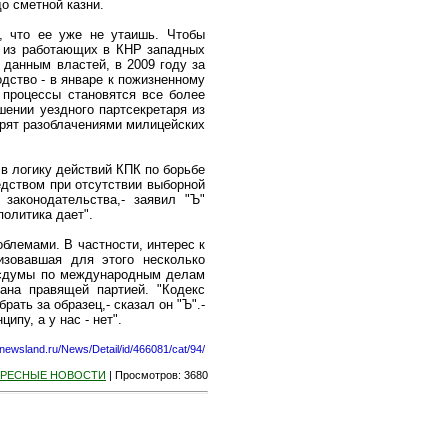
о сметной казни.
, что ее уже не утаишь. Чтобы
ин из работающих в КНР западных
 данным властей, в 2009 году за
дство - в январе к пожизненному
процессы становятся все более
ении уездного партсекретаря из
трят разоблачениями милицейских
в логику действий КПК по борьбе
едством при отсутствии выборной
законодательства,- заявил "Ъ"
олитика дает".
блемами. В частности, интерес к
изовавшая для этого несколько
Госдумы по международным делам
вана правящей партией. "Кодекс
рать за образец,- сказал он "Ъ".-
пу, а у нас - нет".
//newsland.ru/News/Detail/id/466081/cat/94/
ЕРЕСНЫЕ НОВОСТИ
|
Просмотров
: 3680