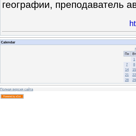
географии, преподаватель а
h
Calendar
Пн
Вт
1
7
8
14
15
21
22
28
29
Полная версия сайта