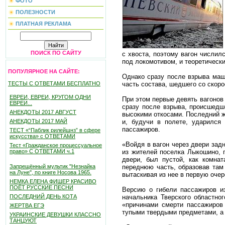
ФОТО
ПОЛЕЗНОСТИ
ПЛАТНАЯ РЕКЛАМА
ПОИСК ПО САЙТУ
с хвоста, поэтому вагон числил
под локомотивом, и теоретическ
ПОПУЛЯРНОЕ НА САЙТЕ:
Однако сразу после взрыва маши
часть состава, шедшего со скоро
ТЕСТЫ С ОТВЕТАМИ БЕСПЛАТНО
ЕВРЕИ, ЕВРЕИ, КРУГОМ ОДНИ
При этом первые девять вагонов 
ЕВРЕИ...
сразу после взрыва, происшедш
АНЕКДОТЫ 2017 АВГУСТ
высокими откосами. Последний ж
и, будучи в полете, ударился
АНЕКДОТЫ 2017 МАЙ
пассажиров.
ТЕСТ «“Паблик рилейшнз” в сфере
искусства» с ОТВЕТАМИ
«Войдя в вагон через двери зад
Тест «Гражданское процессуальное
из жителей поселка Лыкошино, 
право» С ОТВЕТАМИ ч.1
двери, был пустой, как комна
переднюю часть, образовав там 
Запрещённый мультик "Незнайка
на Луне", по книге Носова 1965.
вытаскивая из нее в первую очер
НЕМКА ЕЛЕНА ФИШЕР КРАСИВО
ПОЁТ РУССКИЕ ПЕСНИ
Версию о гибели пассажиров и
начальника Тверского областно
ПОСЛЕДНИЙ ДЕНЬ КОТА
«причинами смерти пассажиров
ЖЕРТВА ЕГЭ
тупыми твердыми предметами, а 
УКРАИНСКИЕ ДЕВУШКИ КЛАССНО
ТАНЦУЮТ