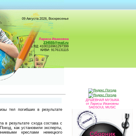
09 Августа 2026, Воскресенье
Лариса Ивановна
234555@mail.ru
ЯД: 4100116961297399
КИВИ: 9176131115
ДУШЕВНАЯ МУЗЫКА
от Ларисы Ивановны
SADSOUL MUSIC
тизы тел погибших в результате
ла в результате схода состава с
Поезд, как установили эксперты,
ниевыми креслами немецкого