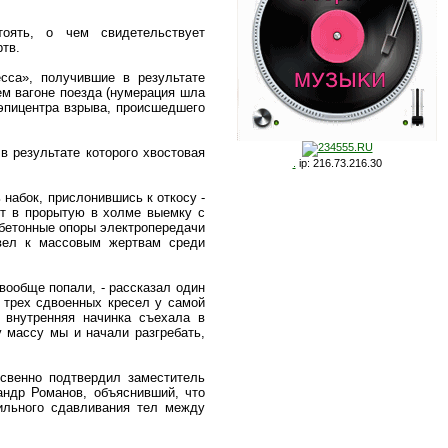
оять, о чем свидетельствует
тв.
есса», получившие в результате
ем вагоне поезда (нумерация шла
 эпицентра взрыва, происшедшего
в результате которого хвостовая
.
ip: 216.73.216.30
 набок, прислонившись к откосу -
ит в прорытую в холме выемку с
 бетонные опоры электропередачи
ивел к массовым жертвам среди
вообще попали, - рассказал один
 трех сдвоенных кресел у самой
 внутренняя начинка съехала в
у массу мы и начали разгребать,
свенно подтвердил заместитель
андр Романов, объяснивший, что
ильного сдавливания тел между