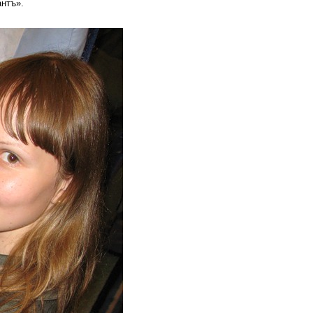
антъ».