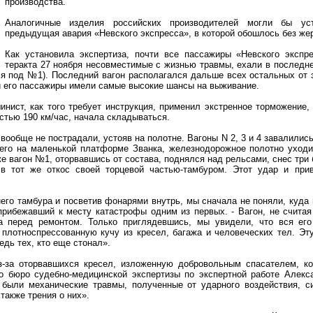
производства.
Аналогичные изделия российских производителей могли бы уст
предыдущая авария «Невского экспресса», в которой обошлось без жер
Как установила экспертиза, почти все пассажиры «Невского экспр
теракта 27 ноября несовместимые с жизнью травмы, ехали в последн
ся под №1). Последний вагон располагался дальше всех остальных от
и его пассажиры имели самые высокие шансы на выживание.
нист, как того требует инструкция, применил экстренное торможение, 
стью 190 км/час, начала складываться.
вообще не пострадали, устояв на полотне. Вагоны N 2, 3 и 4 завалились
его на маленькой платформе Званка, железнодорожное полотно уход
е вагон №1, оторвавшись от состава, поднялся над рельсами, снес три
 в тот же откос своей торцевой частью-тамбуром. Этот удар и пр
него тамбура и посветив фонарями внутрь, мы сначала не поняли, куда 
прибежавший к месту катастрофы одним из первых. - Вагон, не считая
та перед ремонтом. Только приглядевшись, мы увидели, что вся его
плотноспрессованную кучу из кресел, багажа и человеческих тел. Эт
едь тех, кто еще стонал».
з-за оторвавшихся кресел, изложенную добровольным спасателем, ко
го бюро судебно-медицинской экспертизы по экспертной работе Алекс
 были механические травмы, полученные от ударного воздействия, с
также трения о них».