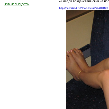
«Следов воздействия огня на ис
НОВЫЕ АНЕКДОТЫ
http://newsland.ru/News/Detail/id/440188/