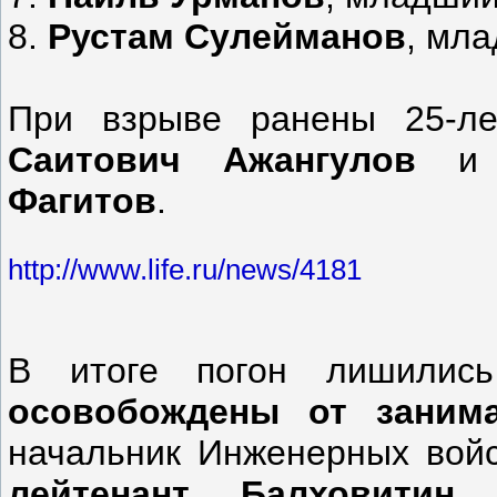
8.
Рустам Сулейманов
, мл
При взрыве ранены 25-л
Саитович Ажангулов
и 
Фагитов
.
http://www.life.ru/news/4181
В итоге погон лишилис
осовобождены от заним
начальник Инженерных во
лейтенант Балховитин
,