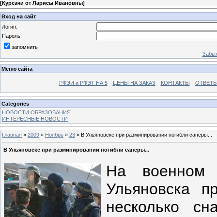
[
Курсачи от Ларисы Ивановны
]
Вход на сайт
Логин:
Пароль:
запомнить
Забыл
Меню сайта
РФЭИ и РФЭТ НА 5
ЦЕНЫ НА ЗАКАЗ
КОНТАКТЫ
ОТВЕТЫ
Categories
НОВОСТИ ОБРАЗОВАНИЯ
ИНТЕРЕСНЫЕ НОВОСТИ
Главная
»
2009
»
Ноябрь
»
23
» В Ульяновске при разминировании погибли сапёры...
В Ульяновске при разминировании погибли сапёры...
На военном
Ульяновска п
несколько сн