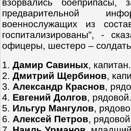
взорвались боеприпасы, 
предварительной инф
военнослужащих из соста
госпитализированы", - ск
офицеры, шестеро – солдаты
1.
Дамир Савиных
, капитан.
2.
Дмитрий Щербинов
, кап
3.
Александр Краснов
, ряд
4.
Евгений Долгов
, рядовой
5.
Ильгур Мангулов
, рядово
6.
Алексей Петров
, рядовой
7.
Наиль Урманов
, младший