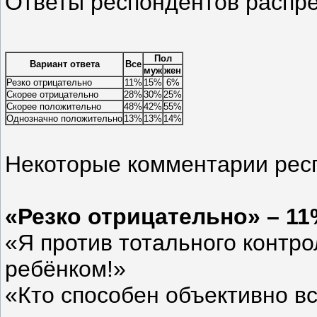
Ответы респондентов распр
Пол
Вариант ответа
Все
муж
жен
Резко отрицательно
11%
15%
6%
Скорее отрицательно
28%
30%
25%
Скорее положительно
48%
42%
55%
Однозначно положительно
13%
13%
14%
Некоторые комментарии рес
«Резко отрицательно» – 1
«Я против тотального контро
ребёнком!»
«Кто способен объективно вс