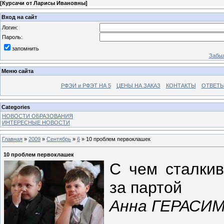
[
Курсачи от Ларисы Ивановны
]
Вход на сайт
Логин:
Пароль:
запомнить
Забыл
Меню сайта
РФЭИ и РФЭТ НА 5
ЦЕНЫ НА ЗАКАЗ
КОНТАКТЫ
ОТВЕТЫ
Categories
НОВОСТИ ОБРАЗОВАНИЯ
ИНТЕРЕСНЫЕ НОВОСТИ
Главная
»
2009
»
Сентябрь
»
6
» 10 проблем первоклашек
10 проблем первоклашек
С чем сталкив
за партой
Анна ГЕРАСИ