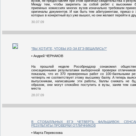
вузов, не предоставляя при этом оригинал свидетельства о резул
Между тем, чтобы закрепить за собой ребят с высокими б
приемных комиссиях многих вузов изначально требовали прине
оригиналы документов. И как быть тем абитуриентам, приказ о 
которых в конкретный вуз уже вышел, но они желают перейти в др
30.07.09
"ВЫ ХОТИТЕ, ЧТОБЫ ИЗ-ЗА ЕГЭ ВЕШАЛИСЬ?"
• Андрей ЧЕРНАКОВ
На прошлой неделе Рособрнадзор ознакомил обществе
сенсационными результатами выборочной проверки отличнико
показала, что из 370 проверенных работ со 100-балльными ре
четверть не соответствует этому высшему баллу. А теперь выясн
выпускникам, написавшим эти работы, баллы снижать не бу
образом, они могут спокойно поступить в вузы, заняв тем са
места
28.07.09
В СТОБАЛЛЬНЫХ ЕГЭ ЧЕТВЕРТЬ ФАЛЬШИВОК: СЕНСА
РЕЗУЛЬТАТЫ ПРОВЕРКИ ОТЛИЧНИКОВ
• Марта Перевозова