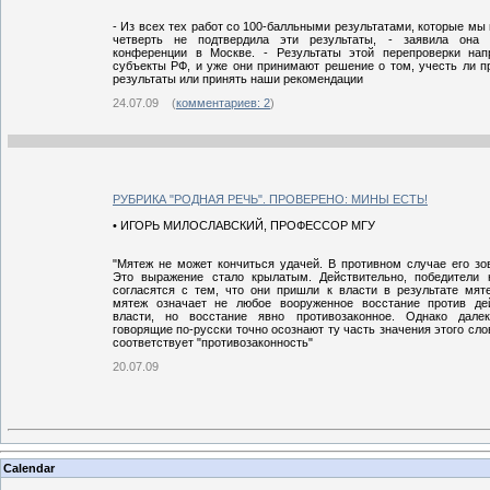
- Из всех тех работ со 100-балльными результатами, которые мы
четверть не подтвердила эти результаты, - заявила она 
конференции в Москве. - Результаты этой перепроверки на
субъекты РФ, и уже они принимают решение о том, учесть ли 
результаты или принять наши рекомендации
24.07.09 (
комментариев: 2
)
РУБРИКА "РОДНАЯ РЕЧЬ". ПРОВЕРЕНО: МИНЫ ЕСТЬ!
• ИГОРЬ МИЛОСЛАВСКИЙ, ПРОФЕССОР МГУ
"Мятеж не может кончиться удачей. В противном случае его зов
Это выражение стало крылатым. Действительно, победители 
согласятся с тем, что они пришли к власти в результате мят
мятеж означает не любое вооруженное восстание против де
власти, но восстание явно противозаконное. Однако дале
говорящие по-русски точно осознают ту часть значения этого сло
соответствует "противозаконность"
20.07.09
Calendar