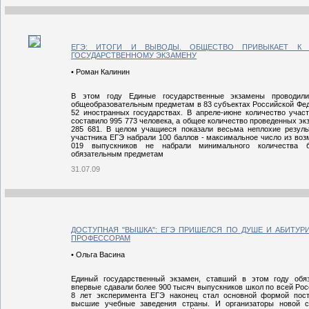
ЕГЭ: ИТОГИ И ВЫВОДЫ. ОБЩЕСТВО ПРИВЫКАЕТ К 
ГОСУДАРСТВЕННОМУ ЭКЗАМЕНУ
• Роман Калинин
В этом году Единые государственные экзамены проводил
общеобразовательным предметам в 83 субъектах Российской Фед
52 иностранных государствах. В апреле-июне количество учас
составило 995 773 человека, а общее количество проведенных эк
285 681. В целом учащиеся показали весьма неплохие резуль
участника ЕГЭ набрали 100 баллов - максимальное число из воз
019 выпускников не набрали минимального количества 
обязательным предметам
31.07.09
ДОСТУПНАЯ "ВЫШКА": ЕГЭ ПРИШЕЛСЯ ПО ДУШЕ И АБИТУРИ
ПРОФЕССОРАМ
• Ольга Васина
Единый государственный экзамен, ставший в этом году обя
впервые сдавали более 900 тысяч выпускников школ по всей Рос
8 лет эксперимента ЕГЭ наконец стал основной формой пос
высшие учебные заведения страны. И организаторы новой с