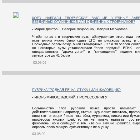
КОГО НАБРАЛИ ТВОРЧЕСКИЕ ВЫСШИЕ УЧЕБНЫЕ ЗАВЕ
БЕЗДАРНЫХ ОТЛИЧНИКОВ ИЛИ ОДАРЕННЫХ ТРОЕЧНИКОВ?
• Мария Дмитраш, Валерия Федоренко, Валерия Меркулова
Чтобы попасть в творческие вузы, абитуриентам этого года пл
испытаниям нужно было сдать ЕГЭ по русскому языку и ли
Проходные баллы везде были стандартные - 37 и 30 баллов соотв
но некоторые вузы устанавливали "свои порядки". ВГИК, на
специальностях "драматургия" и "киноведение" поднял м
литературе до 41 балла
03.08.09
РУБРИКА "РОДНАЯ РЕЧЬ". СТУКАЧ ИЛИ ЖАЛОБЩИК?
• ИГОРЬ МИЛОСЛАВСКИЙ, ПРОФЕССОР МГУ
Большинство слов русского языка просто называют 
действительности: например, статья, журналист, писатель, профе
если кто-то говорит/пишет статейка, журналюга, писака или бума
профессор кислых щей, то он не только называет соотве
феномены, но и сообщает о том, что они ему не нравятся, выр
образом свою личную, субъективную их оценку
03.08.09