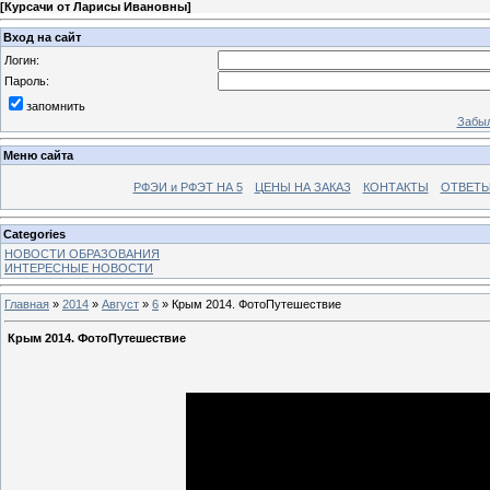
[
Курсачи от Ларисы Ивановны
]
Вход на сайт
Логин:
Пароль:
запомнить
Забыл
Меню сайта
РФЭИ и РФЭТ НА 5
ЦЕНЫ НА ЗАКАЗ
КОНТАКТЫ
ОТВЕТЫ
Categories
НОВОСТИ ОБРАЗОВАНИЯ
ИНТЕРЕСНЫЕ НОВОСТИ
Главная
»
2014
»
Август
»
6
» Крым 2014. ФотоПутешествие
Крым 2014. ФотоПутешествие