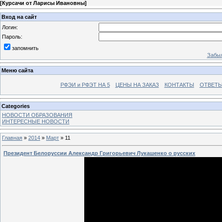
[
Курсачи от Ларисы Ивановны
]
Вход на сайт
Логин:
Пароль:
запомнить
Забыл
Меню сайта
РФЭИ и РФЭТ НА 5
ЦЕНЫ НА ЗАКАЗ
КОНТАКТЫ
ОТВЕТЫ
Categories
НОВОСТИ ОБРАЗОВАНИЯ
ИНТЕРЕСНЫЕ НОВОСТИ
Главная
»
2014
»
Март
»
11
Президент Белоруссии Александр Григорьевич Лукашенко о русских