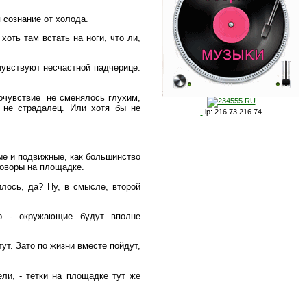
 сознание от холода.
хоть там встать на ноги, что ли,
чувствуют несчастной падчерице.
сочувствие не сменялось глухим,
 не страдалец. Или хотя бы не
.
ip: 216.73.216.74
ые и подвижные, как большинство
говоры на площадке.
илось, да? Ну, в смысле, второй
но - окружающие будут вполне
тут. Зато по жизни вместе пойдут,
ели, - тетки на площадке тут же