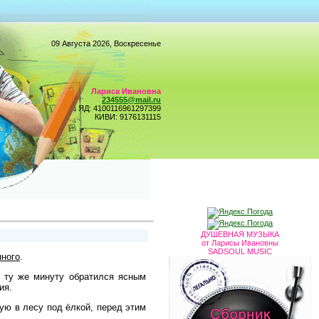
09 Августа 2026, Воскресенье
Лариса Ивановна
234555@mail.ru
ЯД: 4100116961297399
КИВИ: 9176131115
ДУШЕВНАЯ МУЗЫКА
от Ларисы Ивановны
SADSOUL MUSIC
нного
.
в ту же минуту обратился ясным
ия.
ую в лесу под ёлкой, перед этим