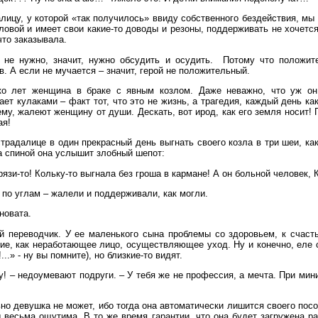
лицу, у которой «так получилось» ввиду собственного бездействия, мы
ловой и имеет свои какие-то доводы и резоны, поддерживать не хочется
что заказывала.
 не нужно, значит, нужно обсудить и осудить. Потому что положите
в. А если не мучается – значит, герой не положительный.
ко лет женщина в браке с явным козлом. Даже неважно, что уж он 
ет кулаками – факт тот, что это не жизнь, а трагедия, каждый день как
у, жалеют женщину от души. Дескать, вот ирод, как его земля носит! Г
ая!
традалице в один прекрасный день выгнать своего козла в три шеи, ка
за спиной она услышит злобный шепот:
рязи-то! Кольку-то выгнала без гроша в кармане! А он больной человек,
 по углам – жалели и поддерживали, как могли.
новата.
 переводчик. У ее маленького сына проблемы со здоровьем, к счаст
ие, как неработающее лицо, осуществляющее уход. Ну и конечно, еле с
..» - ну вы помните), но близкие-то видят.
! – недоумевают подруги. – У тебя же не профессия, а мечта. При мин
о девушка не может, ибо тогда она автоматически лишится своего посо
 весьма ощутима. В то же время гарантии, что она будет загружена ра