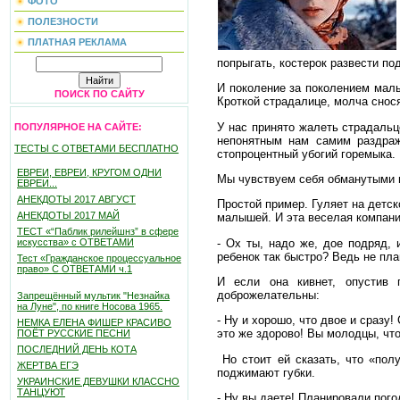
ФОТО
ПОЛЕЗНОСТИ
ПЛАТНАЯ РЕКЛАМА
попрыгать, костерок развести под
И поколение за поколением малы
ПОИСК ПО САЙТУ
Кроткой страдалице, молча снос
У нас принято жалеть страдальц
ПОПУЛЯРНОЕ НА САЙТЕ:
непонятным нам самим раздраж
ТЕСТЫ С ОТВЕТАМИ БЕСПЛАТНО
стопроцентный убогий горемыка.
ЕВРЕИ, ЕВРЕИ, КРУГОМ ОДНИ
Мы чувствуем себя обманутыми 
ЕВРЕИ...
АНЕКДОТЫ 2017 АВГУСТ
Простой пример. Гуляет на детс
АНЕКДОТЫ 2017 МАЙ
малышей. И эта веселая компани
ТЕСТ «“Паблик рилейшнз” в сфере
- Ох ты, надо же, дое подряд, 
искусства» с ОТВЕТАМИ
ребенок так быстро? Ведь не пл
Тест «Гражданское процессуальное
право» С ОТВЕТАМИ ч.1
И если она кивнет, опустив 
доброжелательны:
Запрещённый мультик "Незнайка
на Луне", по книге Носова 1965.
- Ну и хорошо, что двое и сразу!
НЕМКА ЕЛЕНА ФИШЕР КРАСИВО
это же здорово! Вы молодцы, чт
ПОЁТ РУССКИЕ ПЕСНИ
ПОСЛЕДНИЙ ДЕНЬ КОТА
Но стоит ей сказать, что «полу
ЖЕРТВА ЕГЭ
поджимают губки.
УКРАИНСКИЕ ДЕВУШКИ КЛАССНО
ТАНЦУЮТ
- Ну вы даете! Планировали пог