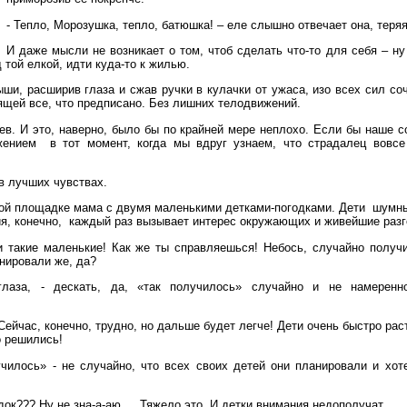
- Тепло, Морозушка, тепло, батюшка! – еле слышно отвечает она, теряя
И даже мысли не возникает о том, чтоб сделать что-то для себя – ну 
 той елкой, идти куда-то к жилью.
ши, расширив глаза и сжав ручки в кулачки от ужаса, изо всех сил со
ящей все, что предписано. Без лишних телодвижений.
ев. И это, наверно, было бы по крайней мере неплохо. Если бы наше 
ением в тот момент, когда мы вдруг узнаем, что страдалец вовсе
в лучших чувствах.
кой площадке мама с двумя маленькими детками-погодками. Дети шумн
я, конечно, каждый раз вызывает интерес окружающих и живейшие раз
и такие маленькие! Как же ты справляешься! Небось, случайно получ
анировали же, да?
глаза, - дескать, да, «так получилось» случайно и не намерен
 Сейчас, конечно, трудно, но дальше будет легче! Дети очень быстро рас
о решились!
чилось» - не случайно, что всех своих детей они планировали и хот
одок??? Ну не зна-а-аю… Тяжело это. И детки внимания недополучат…