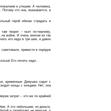
 пожалеем и утешим. А человека,
. Потому что она, оказывается, и
льный герой обязан страдать и
там творит – пьет по-черному,
 на войне. И очень многие из так
нать его надо в три шеи, и давно
к советовали, привести в порядок
 Колька! Его лечить надо…
ью, временные. Девушка сидит с
водит концы с концами. Нет, она
имуме затрат – это же по крайней
бия. А это небольшие, но деньги,
ботой и заработает не меньше, у