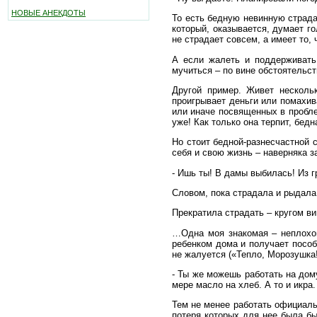
НОВЫЕ АНЕКДОТЫ
То есть бедную невинную страда
который, оказывается, думает го
не страдает совсем, а имеет то, 
А если жалеть и поддерживать
мучиться – по вине обстоятельст
Другой пример. Живет несколь
проигрывает деньги или помахива
или иначе посвященных в проблем
уже! Как только она терпит, бедн
Но стоит бедной-разнесчастной с
себя и свою жизнь – наверняка 
- Ишь ты! В дамы выбилась! Из г
Словом, пока страдала и рыдала
Прекратила страдать – кругом ви
…Одна моя знакомая – неплохой
ребенком дома и получает пособ
не жалуется («Тепло, Морозушка!.
- Ты же можешь работать на дому
мере масло на хлеб. А то и икра.
Тем не менее работать официальн
потеря которых для нее была бы