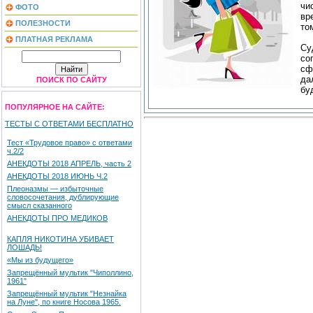
чи
ФОТО
вр
ПОЛЕЗНОСТИ
то
ПЛАТНАЯ РЕКЛАМА
Су
со
сф
да
ПОИСК ПО САЙТУ
бу
ПОПУЛЯРНОЕ НА САЙТЕ:
ТЕСТЫ С ОТВЕТАМИ БЕСПЛАТНО
Тест «Трудовое право» с ответами
ч.2/2
АНЕКДОТЫ 2018 АПРЕЛЬ, часть 2
АНЕКДОТЫ 2018 ИЮНЬ Ч.2
Плеоназмы — избыточные
словосочетания, дублирующие
смысл сказанного
АНЕКДОТЫ ПРО МЕДИКОВ
КАПЛЯ НИКОТИНА УБИВАЕТ
ЛОШАДЬ!
«Мы из будущего»
Запрещённый мультик "Чиполлино,
1961"
Запрещённый мультик "Незнайка
на Луне", по книге Носова 1965.