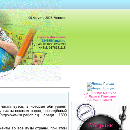
06 Августа 2026, Четверг
Лариса Ивановна
234555@mail.ru
ЯД: 4100116961297399
КИВИ: 9176131115
ДУШЕВНАЯ МУЗЫКА
от Ларисы Ивановны
SADSOUL MUSIC
числа вузов, в которые абитуриент
ультаты показал опрос, проведённый
tp://www.superjob.ru) среди 1800
менты во все вузы страны, при этом