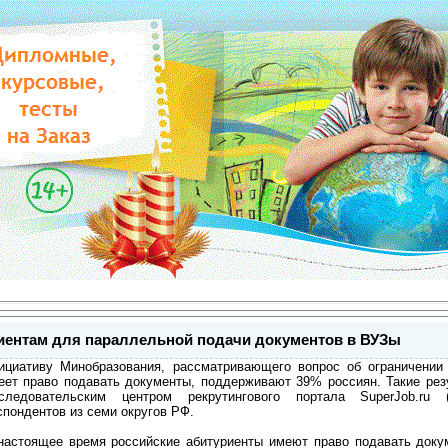
иентам для параллельной подачи документов в ВУЗы
ициативу Минобразования, рассматривающего вопрос об ограничении 
еет право подавать документы, поддерживают 39% россиян. Такие рез
следовательским центром рекрутингового портала SuperJob.ru (ht
спондентов из семи округов РФ.
настоящее время российские абитуриенты имеют право подавать доку