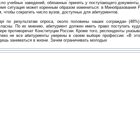
сло учебных заведений, обязанных принять у поступающего документы,
емя ситуация может коренным образом измениться: в Минобразования Р
м, чтобы сократить число вузов, доступных для абитуриентов.
дя по результатам опроса, около половины наших сограждан (48%)
гласны. По их мнению, абитуриент должен иметь право поступать куда
ере противоречат Конституции России. Кроме того, респонденты указыва
леко не все абитуриенты уверены в своем выборе профессии: «В это
дешь заниматься в жизни. Зачем ограничивать молодых